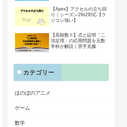
【Apex】アクセルの立ち回
り｜シーズン29s2対応【ラ
ジコン強い】
【高校数Ⅱ】式と証明「二
項定理」の応用問題を元数
学科が解説｜苦手克服
カテゴリー
ほのぼのアニメ
ゲーム
数学