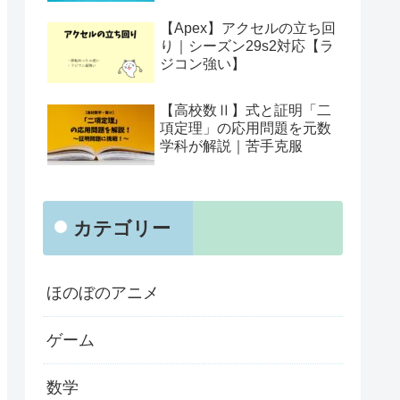
【Apex】アクセルの立ち回
り｜シーズン29s2対応【ラ
ジコン強い】
【高校数Ⅱ】式と証明「二
項定理」の応用問題を元数
学科が解説｜苦手克服
カテゴリー
ほのぼのアニメ
ゲーム
数学