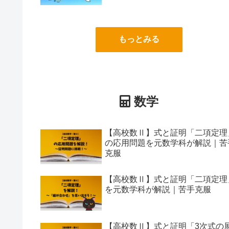
もっとみる
数学
【高校数Ⅱ】式と証明「二項定理
の応用問題を元数学科が解説｜苦
克服
【高校数Ⅱ】式と証明「二項定理
を元数学科が解説｜苦手克服
【高校数Ⅱ】式と証明「3次式の