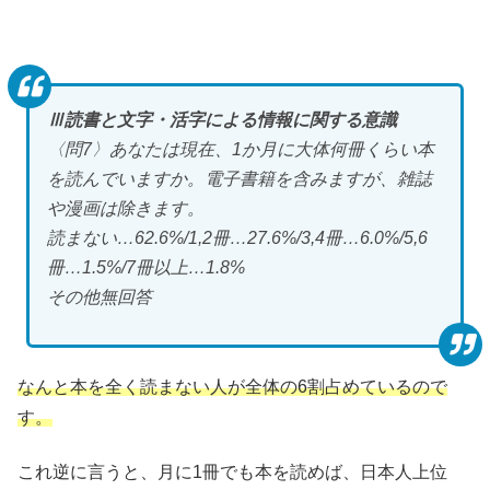
Ⅲ読書と文字・活字による情報に関する意識
〈問7〉あなたは現在、1か月に大体何冊くらい本
を読んでいますか。電子書籍を含みますが、雑誌
や漫画は除きます。
読まない…62.6%/1,2冊…27.6%/3,4冊…6.0%/5,6
冊…1.5%/7冊以上…1.8%
その他無回答
なんと本を全く読まない人が全体の6割占めているので
す。
これ逆に言うと、月に1冊でも本を読めば、日本人上位