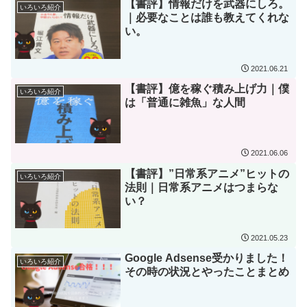
【書評】情報だけを武器にしろ。
いろいろ紹介
｜必要なことは誰も教えてくれな
い。
2021.06.21
【書評】億を稼ぐ積み上げ力｜僕
いろいろ紹介
は「普通に雑魚」な人間
2021.06.06
【書評】”日常系アニメ”ヒットの
いろいろ紹介
法則｜日常系アニメはつまらな
い？
2021.05.23
Google Adsense受かりました！
いろいろ紹介
その時の状況とやったことまとめ