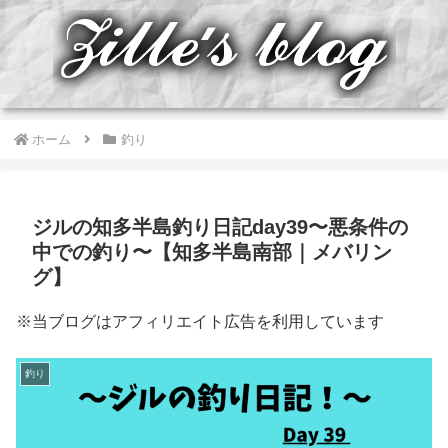
ホーム
釣り
ジルの知多半島釣り日記day39〜悪条件の
中での釣り〜【知多半島南部｜メバリン
グ】
※当ブログはアフィリエイト広告を利用しています
釣り