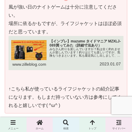
風が強い日のナイトゲームは十分に注意してくださ
い。
場所に依るかもですが、ライフジャケットはほぼ必須
だと思っています。
【インプレ】mazume タイドマニア MZXLJ-
089買ってみた（詳細寸法あり）
みなさん釣りを楽しんでいますか？私は全く釣れませ
んが楽しんでいます！釣りはとても楽しいですが、危
険もつきまといます。私も最近気にし出しまして、ラ
イフジャケットを購入してみましたのでみなさんと共
有したいと思います。
2023.01.07
www.zilleblog.com
↑こちら私が使っているライフジャケットの紹介記事
になります。もしまだ持っていない方は参考にしてく
れると嬉しいです( ^ω^ )
まだ明るかったのでワームから始めます。
DAIWA 月下美
メニュー
ホーム
検索
トップ
サイドバー