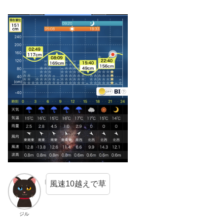
風速10越えで草
ジル