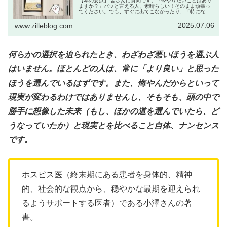
【本の要点】 皆さんに質問です。「今やりたいことはあり
ますか？」パッと言える人、素晴らしい！そのまま頑張っ
てください。でも、すぐに出てこなかったり、「特にない
なあ」って人の方が多いのではないでしょうか？そういう
ことを考える暇もないくらい忙し...
2025.07.06
www.zilleblog.com
何らかの選択を迫られたとき、わざわざ悪いほうを選ぶ人
はいません。ほとんどの人は、常に「より良い」と思った
ほうを選んでいるはずです。また、悔やんだからといって
現実が変わるわけではありませんし、そもそも、頭の中で
勝手に想像した未来（もし、ほかの道を選んでいたら、ど
うなっていたか）と現実とを比べること自体、ナンセンス
です。
ホスピス医（終末期にある患者を身体的、精神
的、社会的な観点から、穏やかな最期を迎えられ
るようサポートする医者）である小澤さんの著
書。