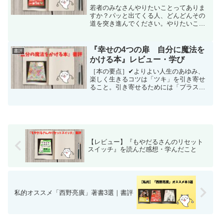
若者のみなさんやりたいことってありま
すか？パッと出てくる人、どんどんその
道を突き進んでください。やりたいこと
が見つかっていない人。いろいろやって
みればいい。フラフラ試してみよう。し
かし親世代は「とっととひとつに絞って
『幸せの4つの扉 自分に魔法を
書評
それを続けろ」と言ってき...
かける本』レビュー・学び
［本の要点］✔︎よりよい人生のあゆみ、
楽しく生きるコツは「ツキ」を引き寄せ
ること。引き寄せるためには「プラス思
考」であることが大切。悪い出来事にも
感謝する。自分がツイていないと思った
ら、ツイていそうな人を見つけて近づこ
う。ツキを分けてもらえ...
【レビュー】『もやだるさんのリセット
スイッチ』を読んだ感想・学んだこと
私的オススメ「西野亮廣」著書3選｜書評