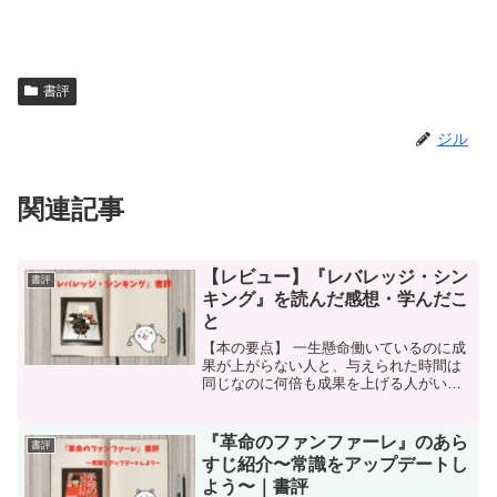
書評
ジル
関連記事
【レビュー】『レバレッジ・シン
書評
キング』を読んだ感想・学んだこ
と
【本の要点】 一生懸命働いているのに成
果が上がらない人と、与えられた時間は
同じなのに何倍も成果を上げる人がいま
す。その違いはなんでしょうか？それは
「労力」「時間」「知識」「人脈」の4つ
の要素に自己投資し、パーソナルキャピ
『革命のファンファーレ』のあら
書評
タル（自分資産）を構...
すじ紹介〜常識をアップデートし
よう〜｜書評