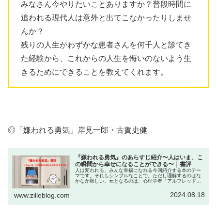
みなさん今やりたいことありますか？普段時間に
追われる現代人は意外と出てこなかったりしませ
んか？
残りの人生がわずかな患者さんを何千人と診てき
た経験から、これからの人生を悔いのないよう生
きるためにできることを教えてくれます。
◎「嫌われる勇気」岸見一郎・古賀史健
『嫌われる勇気』のあらすじ紹介〜人はいま、こ
の瞬間から幸せになることができる〜｜書評
人は変われる、みんな幸福になれる今回紹介する本のテー
マです。それもシンプルなことで。ただし理解するのはな
かなか難しい。元となるのは、心理学者「アルフレッド・
アドラー」が提唱するアドラー心理学。アドラーは「フロ
イト」「ユング」に並ぶ「心理学三...
2024.08.18
www.zilleblog.com