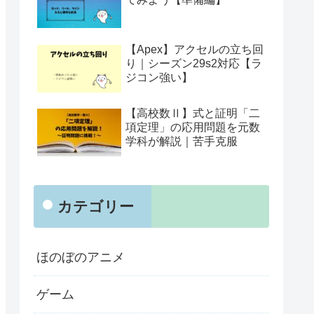
【Apex】アクセルの立ち回
り｜シーズン29s2対応【ラ
ジコン強い】
【高校数Ⅱ】式と証明「二
項定理」の応用問題を元数
学科が解説｜苦手克服
カテゴリー
ほのぼのアニメ
ゲーム