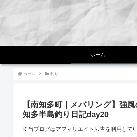
ホーム
ホーム
釣り
【南知多町｜メバリング】強風の
知多半島釣り日記day20
※当ブログはアフィリエイト広告を利用して