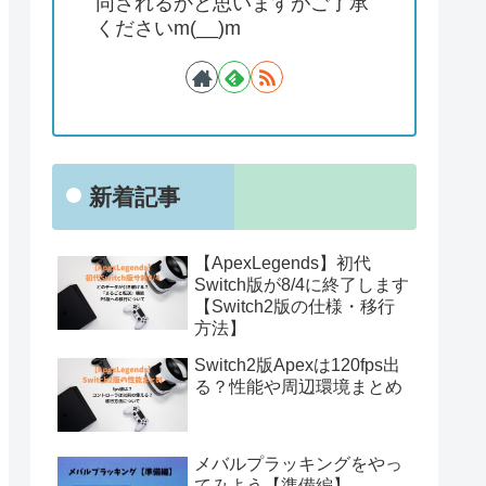
同されるかと思いますがご了承
くださいm(__)m
新着記事
【ApexLegends】初代
Switch版が8/4に終了します
【Switch2版の仕様・移行
方法】
Switch2版Apexは120fps出
る？性能や周辺環境まとめ
メバルプラッキングをやっ
てみよう【準備編】