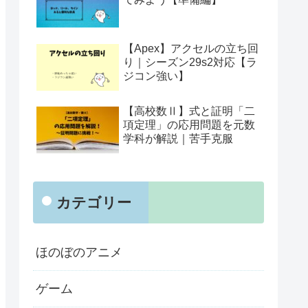
【Apex】アクセルの立ち回
り｜シーズン29s2対応【ラ
ジコン強い】
【高校数Ⅱ】式と証明「二
項定理」の応用問題を元数
学科が解説｜苦手克服
カテゴリー
ほのぼのアニメ
ゲーム