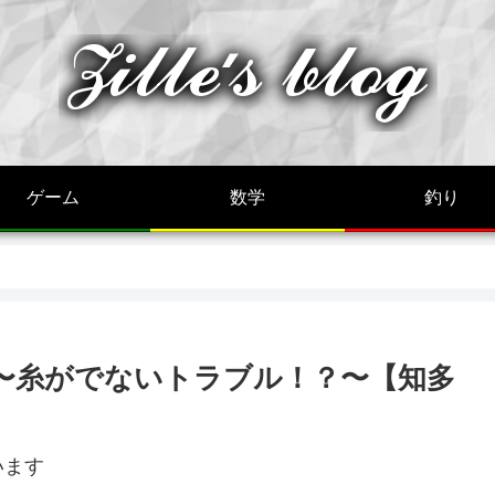
ゲーム
数学
釣り
4〜糸がでないトラブル！？〜【知多
います