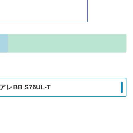
レBB S76UL-T