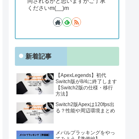
同されるかと思いますがご了承
くださいm(__)m
新着記事
【ApexLegends】初代
Switch版が8/4に終了します
【Switch2版の仕様・移行
方法】
Switch2版Apexは120fps出
る？性能や周辺環境まとめ
メバルプラッキングをやっ
てみよう【準備編】