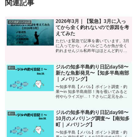
関連記事
2026年3月｜【緊急】3月に入っ
その他釣りのお話
てから全く釣れないので原因を考
えてみた
ただいま緊急で記事を書いています。3月
に入ってから、メバルどころか魚が全く
釣れませんジル私昨年はほとんど釣りし
ていませんでしたので2年前の情報になり
ますが、当時書いていた釣り日記を読む
限り数こそ出ませんが坊主がここまで続
ジルの知多半島釣り日記day58〜
釣り
いていなかったんです...
新たな魚影発見〜【知多半島南部
｜メバリング】
〜知多半島【メバル】ポイント調査・釣
果〜in 知多半島南部！海を覗いてみると
何やらライズが…！？さらに足元をみる
と何か魚影があり期待が高まります。
ジルの知多半島釣り日記day98〜
釣り
10月のメバリング調査〜【南知多
町｜メバリング】
〜知多半島【メバル】ポイント調査・釣