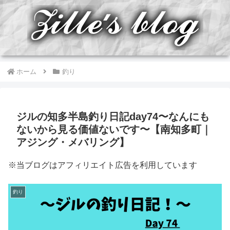
ホーム
釣り
ジルの知多半島釣り日記day74〜なんにも
ないから見る価値ないです〜【南知多町｜
アジング・メバリング】
※当ブログはアフィリエイト広告を利用しています
釣り