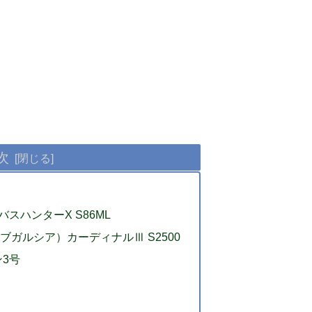
次
バスハンターX S86ML
（アブガルシア）カーディナルⅢ S2500
3号