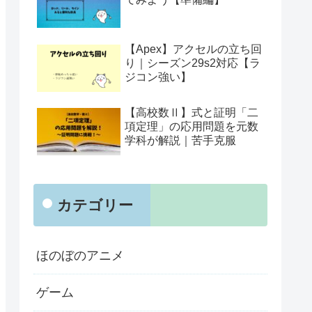
【Apex】アクセルの立ち回
り｜シーズン29s2対応【ラ
ジコン強い】
【高校数Ⅱ】式と証明「二
項定理」の応用問題を元数
学科が解説｜苦手克服
カテゴリー
ほのぼのアニメ
ゲーム