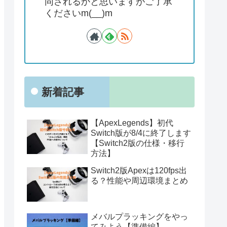
同されるかと思いますがご了承
くださいm(__)m
新着記事
【ApexLegends】初代
Switch版が8/4に終了します
【Switch2版の仕様・移行
方法】
Switch2版Apexは120fps出
る？性能や周辺環境まとめ
メバルプラッキングをやっ
てみよう【準備編】