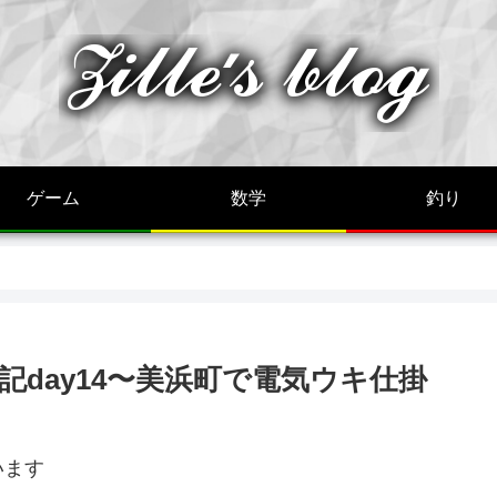
ゲーム
数学
釣り
記day14〜美浜町で電気ウキ仕掛
います