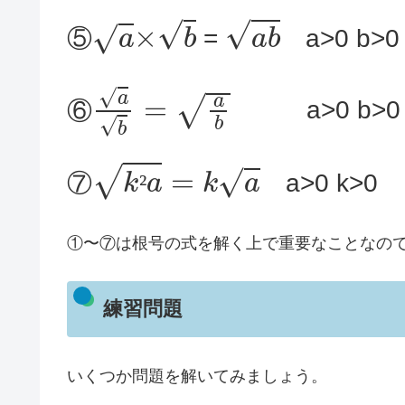
a
×
b
a
b
⑤
=
a>0 b>0
a
b
=
a
b
⑥
a>0 b>0
k
²
a
=
k
a
⑦
a>0 k>0
²
①〜⑦は根号の式を解く上で重要なことなの
練習問題
いくつか問題を解いてみましょう。