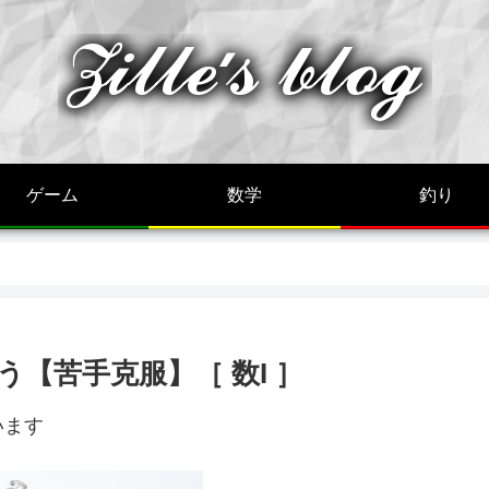
ゲーム
数学
釣り
【苦手克服】［ 数I ］
います