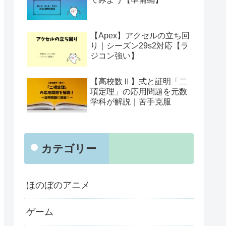
【Apex】アクセルの立ち回
り｜シーズン29s2対応【ラ
ジコン強い】
【高校数Ⅱ】式と証明「二
項定理」の応用問題を元数
学科が解説｜苦手克服
カテゴリー
ほのぼのアニメ
ゲーム