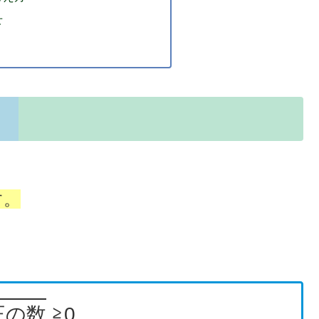
せ
す。
の
数
≧0