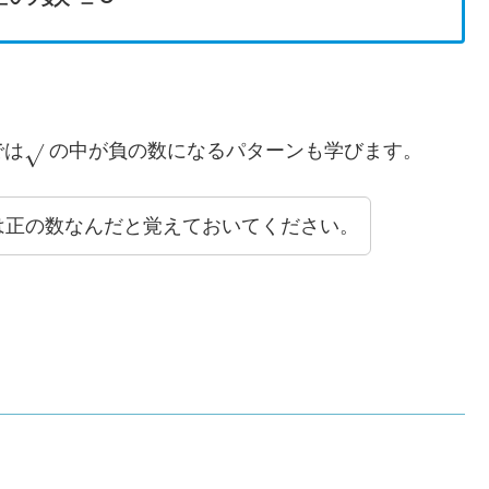
正
の
数
では
の中が負の数になるパターンも学びます。
は正の数なんだと覚えておいてください。