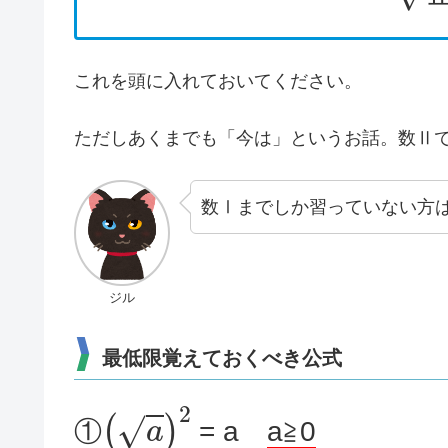
これを頭に入れておいてください。
ただしあくまでも「今は」というお話。数Ⅱ
数Ⅰまでしか習っていない方
ジル
最低限覚えておくべき公式
(
a
)
2
①
= a
a≧0