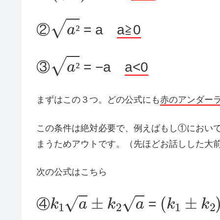
a
²
②
= a
a≧0
²
a
²
③
= −a
a<0
²
まずはこの３つ。どの公式にも
赤のアンダー
この条件は絶対必要で、例えばもし①において
まうためアウトです。（先ほどお話しした大
次の公式はこちら
k
1
a
±
k
2
a
(
k
1
±
k
2
)
④
=