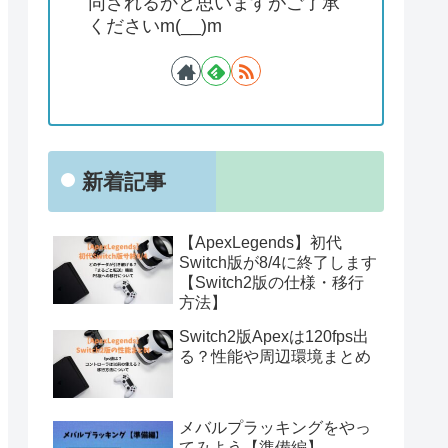
同されるかと思いますがご了承
くださいm(__)m
新着記事
【ApexLegends】初代
Switch版が8/4に終了します
【Switch2版の仕様・移行
方法】
Switch2版Apexは120fps出
る？性能や周辺環境まとめ
メバルプラッキングをやっ
てみよう【準備編】