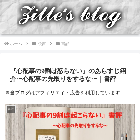
ホーム
読書
書評
『心配事の9割は怒らない』のあらすじ紹
介〜心配事の先取りをするな〜｜書評
※当ブログはアフィリエイト広告を利用しています
書評