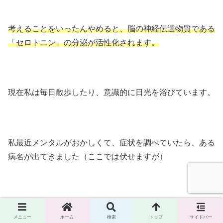
考えることをいったんやめると、脳の神経伝達物質である
「セロトニン」の分泌が活性化されます。
現在私は毎日散歩したり、意識的に日光を浴びています。
私最近メンタルがおかしくて、症状を調べていたら、ある
病名が出てきました（ここでは伏せますが）
その治療にSSRI（セロトニン再取り込み阻害薬）が使わ
メニュー
ホーム
検索
トップ
サイドバー
れているとのことで、セロトニンの分泌を増やすことが自