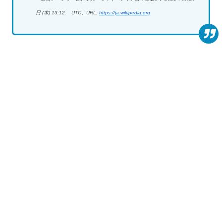
日 (木) 13:12 UTC、URL:
https://ja.wikipedia.org