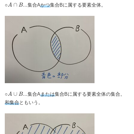
A
∩
B
○
…集合A
かつ
集合Bに属する要素全体。
A
∪
B
○
…集合A
または
集合Bに属する要素全体の集合。
和集合
ともいう。