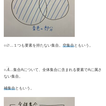
∅
○
…１つも要素を持たない集合。
空集合
ともいう。
A
―
○
…集合Aについて、全体集合に含まれる要素でAに属さ
ない集合。
補集合
ともいう。