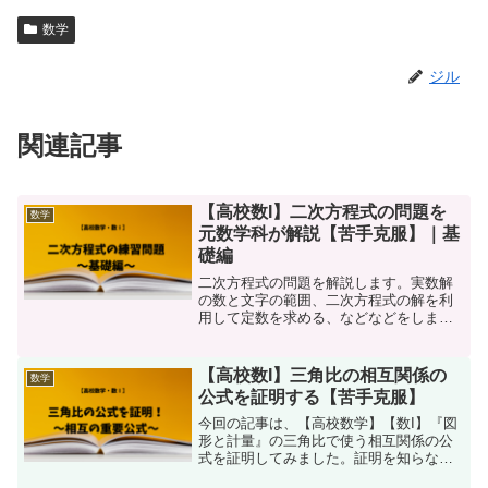
数学
ジル
関連記事
【高校数I】二次方程式の問題を
数学
元数学科が解説【苦手克服】｜基
礎編
二次方程式の問題を解説します。実数解
の数と文字の範囲、二次方程式の解を利
用して定数を求める、などなどをしま
す。スタンダードな問題を選びました。
この辺りはぜひできるようにしてもらい
たいので頑張りましょう！
【高校数I】三角比の相互関係の
数学
公式を証明する【苦手克服】
今回の記事は、【高校数学】【数I】『図
形と計量』の三角比で使う相互関係の公
式を証明してみました。証明を知らなく
ても、公式を覚えさえすれば問題ありま