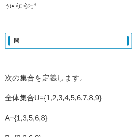
う(● ˃̶͈̀ロ˂̶͈́)੭ꠥ⁾⁾
問
次の集合を定義します。
全体集合U={1,2,3,4,5,6,7,8,9}
A={1,3,5,6,8}