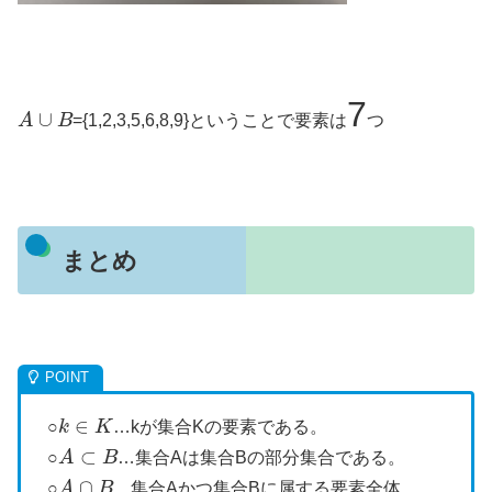
7
A
∪
B
={1,2,3,5,6,8,9}ということで要素は
つ
まとめ
k
∈
K
○
…kが集合Kの要素である。
A
⊂
B
○
…集合Aは集合Bの部分集合である。
A
∩
B
○
…集合Aかつ集合Bに属する要素全体。