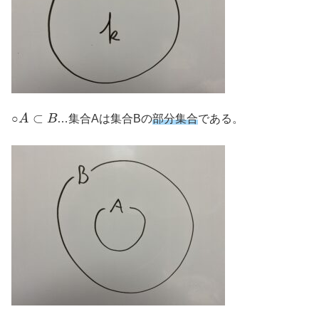
A
⊂
B
○
…集合Aは集合Bの
部分集合
である。