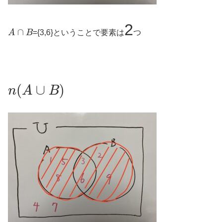
2
A
∩
B
={3,6}ということで要素は
つ
n
(
A
∪
B
)