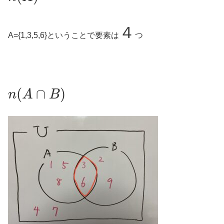
４
A={1,3,5,6}ということで要素は
つ
n
(
A
∩
B
)