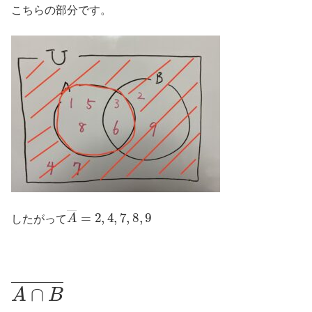
こちらの部分です。
A
―
=
2
,
4
,
7
,
8
,
9
したがって
A
∩
B
―