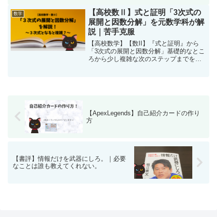
せん。なぜこの公式が成り立つのかを知
りたい方、証明を理解した方が覚えられ
【高校数Ⅱ】式と証明「3次式の
数学
る方はぜひご覧ください。
展開と因数分解」を元数学科が解
説｜苦手克服
【高校数学】【数II】『式と証明』から
「3次式の展開と因数分解」基礎的なとこ
ろから少し複雑な次のステップまでを詳
しく解説してあります。
【ApexLegends】自己紹介カードの作り
方
【書評】情報だけを武器にしろ。｜必要
なことは誰も教えてくれない。