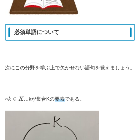
必須単語について
次にこの分野を学ぶ上で欠かせない語句を覚えましょう。
k
∈
K
○
…kが集合Kの
要素
である。