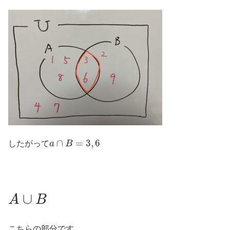
a
∩
B
=
3
,
6
したがって
A
∪
B
こちらの部分です。