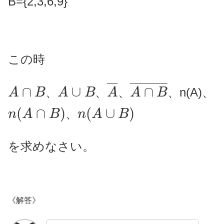
B={2,3,6,9}
この時
A
∩
B
A
∪
B
A
―
A
∩
B
―
、
、
、
、n(A)、
n
(
A
∩
B
)
n
(
A
∪
B
)
、
を求めなさい。
《解答》