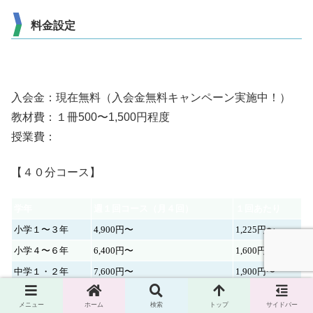
料金設定
入会金：現在無料（入会金無料キャンペーン実施中！）
教材費：１冊500〜1,500円程度
授業費：
【４０分コース】
学年
週１回コース（月４回）
１回あたり
小学１〜３年
4,900円〜
1,225円〜
小学４〜６年
6,400円〜
1,600円〜
中学１・２年
7,600円〜
1,900円〜
中学３年
8,400円〜
2,100円〜
メニュー
ホーム
検索
トップ
サイドバー