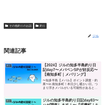
その他釣りのお話
釣り
ジル
関連記事
【2024】ジルの知多半島釣り日
釣り
記day7〜メバペンSPが好反応〜
【南知多町｜メバリング】
〜知多半島【メバル】ポイント調査・釣
果〜in 南知多町！本日少し暖かい日。つ
まり浮きメバルがいる可能性があるとい
うことですね。その読みは当たりまし
た。ただし釣れるとは言ってない。
ジルの知多半島釣り日記day83〜
釣り
ハゼ調査します！〜【武豊町｜ち