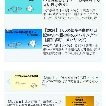
ょい投げ釣り】
〜知多半島【ハゼ】ポイント調査・釣
果〜in 武豊ファイザー前！久々にここ来
ました。9月になりそろそろハゼ釣りが楽
しめる季節ですね^ ^ちょい投げでハゼが
釣れましたよ！他にも外道がちらほら…
【2024】ジルの知多半島釣り日
釣り
記day8〜霧の中のメバリング〜
【南知多町｜メバリング】
〜知多半島【メバル】ポイント調査・釣
果〜in 南知多町！今週なんと3日目。釣り
場では雨が降っていたみたいで霧が立ち
込めていました。この天候苦手です。常
夜灯のあるポイントにも移動して頑張っ
てみました！
【Apex】ジブラルタルの立ち回り｜シー
ズン29s2対応【ソロでも使いやすくなっ
た】
【高校数Ⅱ】式と証明「二項定理」の応
用問題を元数学科が解説｜苦手克服