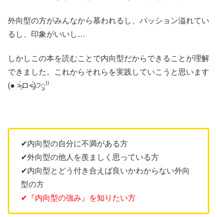
外向型の方がみんなから慕われるし、パッション溢れてい
るし、印象がいいし…
しかしこの本を読むことで内向型だからできることが理解
できました。これからそれらを実践していこうと思います
(● ˃̶͈̀ロ˂̶͈́)੭ꠥ⁾⁾
✔︎内向型の自分に不満がある方
✔︎外向型の他人を羨ましく思っている方
✔︎内向型とどう付き合えば良いかわからない外向
型の方
✔︎『内向型の強み』を知りたい方