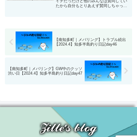
イチだったけど他のみんなは賛同してい
たから自分もとりあえず賛同しちゃった
私が〇〇で人と違うことを馬鹿にされ
た！英語の勉強をしたいと思っていたけ
ど結局忙しくて全然できてない。よし、
来年から頑張ろう毎日義務で...
【南知多町｜メバリング】トラブル続出
【2024.4】知多半島釣り日記day46
【南知多町｜メバリング】GW中のクッソ
渋い日【2024.4】知多半島釣り日記day47