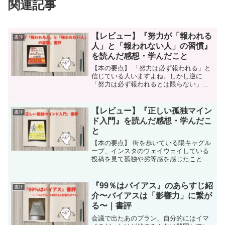
関連記事
【レビュー】『努力が「報われる
書評
人」と「報われない人」の習慣』
を読んだ感想・学んだこと
【本の要点】 「努力は必ず報われる」と
信じている人いますよね。しかし逆に
「努力は必ず報われるとは限らない」と
考える人もいます。これって真実はどち
らなんでしょうか？本記事をご覧になる
のは恐らくですけど、これまで努力を積
【レビュー】『正しい孤独マイン
書評
んでこられた方かと思いま...
ド入門』を読んだ感想・学んだこ
と
【本の要点】 街を歩いている陽キャグル
ープ、インスタのウェイウェイしている
投稿を見て孤独や劣等感を感じたことは
ありませんか？本書は「ひとり行動」系
Youtuber『コスメティック田中』さん
が、正しい孤独への接し方や孤独の生き
『99％はバイアス』のあらすじ紹
書評
方などを教えてく...
介〜バイアスは「影響力」に繋が
る〜｜書評
会議で出たあのプラン、自分的にはイマ