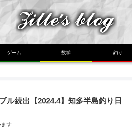
ゲーム
数学
釣り
ル続出【2024.4】知多半島釣り日
います