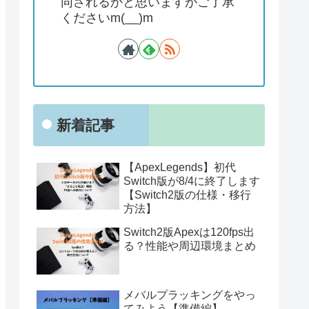
同されるかと思いますがご了承
くださいm(__)m
新着記事
【ApexLegends】初代
Switch版が8/4に終了します
【Switch2版の仕様・移行
方法】
Switch2版Apexは120fps出
る？性能や周辺環境まとめ
メバルプラッキングをやっ
てみよう【準備編】