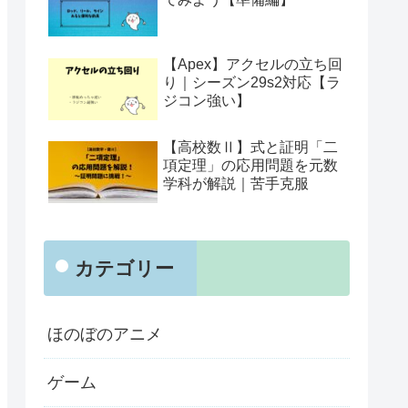
【Apex】アクセルの立ち回
り｜シーズン29s2対応【ラ
ジコン強い】
【高校数Ⅱ】式と証明「二
項定理」の応用問題を元数
学科が解説｜苦手克服
カテゴリー
ほのぼのアニメ
ゲーム