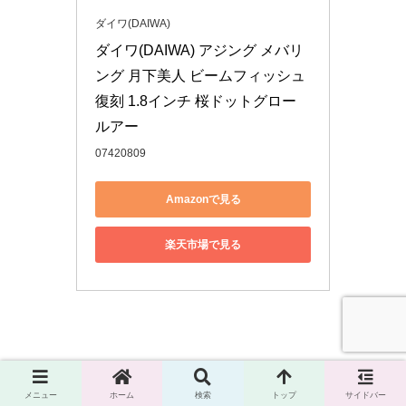
ダイワ(DAIWA)
ダイワ(DAIWA) アジング メバリ
ング 月下美人 ビームフィッシュ 
復刻 1.8インチ 桜ドットグロー 
ルアー
07420809
Amazonで見る
楽天市場で見る
☆DAIWA（ダイワ）月下美人 ダーティンジグヘッドSS +
月下美人 ビームスティック
2.2inch
メニュー
ホーム
検索
トップ
サイドバー