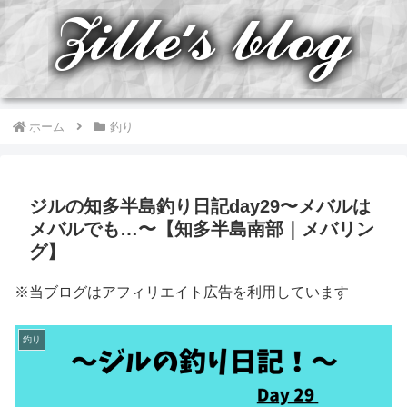
ホーム
釣り
ジルの知多半島釣り日記day29〜メバルは
メバルでも…〜【知多半島南部｜メバリン
グ】
※当ブログはアフィリエイト広告を利用しています
釣り