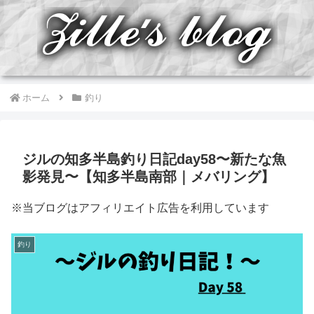
ホーム
釣り
ジルの知多半島釣り日記day58〜新たな魚
影発見〜【知多半島南部｜メバリング】
※当ブログはアフィリエイト広告を利用しています
釣り