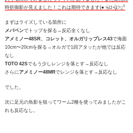
時折御影が見えました！これは期待できます(● ˃̶͈̀ロ˂̶͈́)੭ꠥ⁾⁾
まずはライズしている箇所に
メバペン
でトップを探る→反応全くなし
アメミノー48SR、コレット、オルガリップレス43
で海面
10cm〜20cmを探る→オルガで1回アタッたが他では反応
なし
TOTO 42S
でもう少しレンジを落とす→反応なし
さらに
アメミノー48MR
でレンジを落とす→反応なし
でした。
次に足元の魚影を狙ってワーム2種を使ってみましたがこ
れも反応なし。