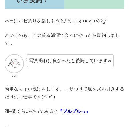
いざ実釣！
本日はハゼ釣りを楽しもうと思います(● ˃̶͈̀ロ˂̶͈́)੭ꠥ⁾⁾
というのも、この前衣浦湾で久々にやったら爆釣しまし
て…
写真撮れば良かったと後悔していますw
ジル
簡単なちょい投げをします。エサつけて底をズル引きする
だけのお仕事です( ^ω^ )
2時間くらいやってみると
『プルプルっ』
・