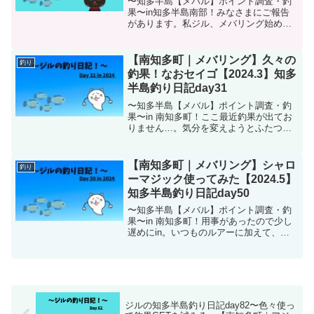
〜知多半島【メバル】ポイント調査・釣
果〜in知多半島南部！みなさまにご報告
があります。私ジル、メバリング始めま
した( ^ω^ )本日はデイゲームでルアーの
品評会であります。
【南知多町｜メバリング】久々の
釣り
釣果！なおセイゴ【2024.3】知多
半島釣り日記day31
〜知多半島【メバル】ポイント調査・釣
果〜in 南知多町！ここ最近釣果が出てお
りません…。気分を変えようとふたつほ
ど新しいルアーを携えて釣りに来まし
た。結果、そのルアーでは釣れませんで
したが釣果が得られました！
【南知多町｜メバリング】シャロ
釣り
ーマジック使ってみた【2024.5】
知多半島釣り日記day50
〜知多半島【メバル】ポイント調査・釣
果〜in 南知多町！用事があったので少し
遅めにin。いつものルアーに加えて、シ
ャローマジックも投入してみました。
ジルの知多半島釣り日記day82〜色々使っ