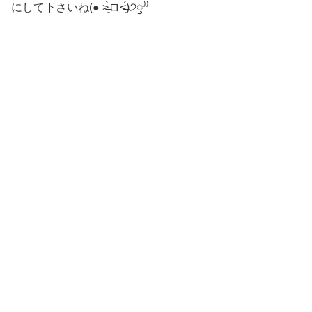
にして下さいね(● ˃̶͈̀ロ˂̶͈́)੭ꠥ⁾⁾