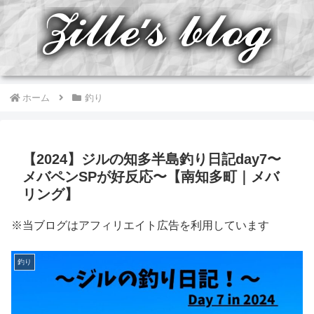
ホーム
釣り
【2024】ジルの知多半島釣り日記day7〜
メバペンSPが好反応〜【南知多町｜メバ
リング】
※当ブログはアフィリエイト広告を利用しています
釣り