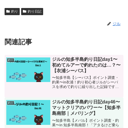
釣り
釣り日記
ジル
関連記事
ジルの知多半島釣り日記day1〜
釣り
初めてルアーで釣れたのは…？〜
【衣浦シーバス】
〜知多半島【シーバス】ポイント調査・
釣果〜in衣浦！釣り初心者ジルがシーバ
スを求めて釣りに繰り出した記録です。
知多半島・三河辺りがフィールドになり
ます。釣りも釣り関連記事も初心者なの
で内容は暖かく見守ってくださいm(__)m
ジルの知多半島釣り日記day46〜
釣り
マットクリアのパワー〜【知多半
島南部｜メバリング】
〜知多半島【メバル】ポイント調査・釣
果〜in 知多半島南部！「アタるけど乗ら