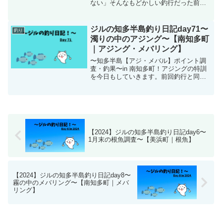
ない」そんなもどかしい釣行だった前
回。今回も似た感じでした。さて結果は
如何に！？
ジルの知多半島釣り日記day71〜
釣り
濁りの中のアジング〜【南知多町
｜アジング・メバリング】
〜知多半島【アジ・メバル】ポイント調
査・釣果〜in 南知多町！アジングの特訓
を今日もしていきます。前回釣行と同じ
く海が濁っていたのでメロングロー色が
活躍しました！
【2024】ジルの知多半島釣り日記day6〜
1月末の根魚調査〜【美浜町｜根魚】
【2024】ジルの知多半島釣り日記day8〜
霧の中のメバリング〜【南知多町｜メバ
リング】