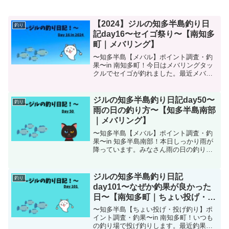
【2024】ジルの知多半島釣り日
釣り
記day16〜セイゴ祭り〜【南知多
町｜メバリング】
〜知多半島【メバル】ポイント調査・釣
果〜in 南知多町！今日はメバリングタッ
クルでセイゴが釣れました。最近メバリ
ングしに行ってもメバル以外が釣れてば
かりです。
ジルの知多半島釣り日記day50〜
釣り
雨の日の釣り方〜【知多半島南部
｜メバリング】
〜知多半島【メバル】ポイント調査・釣
果〜in 知多半島南部！本日しっかり雨が
降っています。みなさん雨の日の釣りは
得意ですか？私は苦手です。雨の日の正
解を見つけるべく本日も釣りに向かいま
すよ！
ジルの知多半島釣り日記
釣り
day101〜なぜか釣果が良かった
日〜【南知多町｜ちょい投げ・投
げ釣り】
〜知多半島【ちょい投げ・投げ釣り】ポ
イント調査・釣果〜in 南知多町！いつも
の釣り場で投げ釣りします。最近釣果が