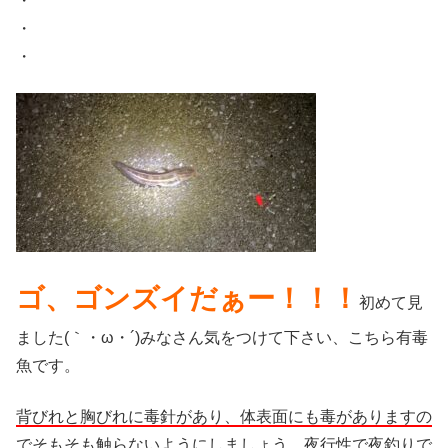
・
・
・
ゴ、ゴンズイだぁー！！！
初めて見
ました(｀・ω・´)みなさん気をつけて下さい、こちら有毒
魚です。
背びれと胸びれに毒針があり、体表面にも毒がありますの
でそもそも触らないようにしましょう。
夜行性で夜釣りで