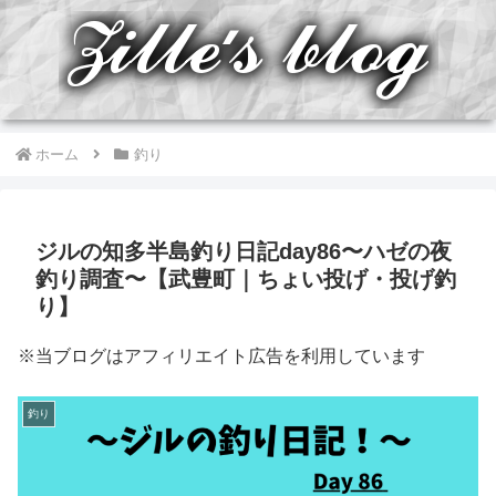
ホーム
釣り
ジルの知多半島釣り日記day86〜ハゼの夜
釣り調査〜【武豊町｜ちょい投げ・投げ釣
り】
※当ブログはアフィリエイト広告を利用しています
釣り