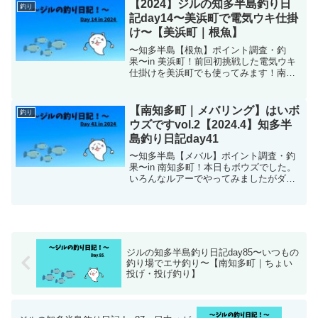
【2024】ジルの知多半島釣り日
釣り
記day14〜美浜町で電気ウキ仕掛
け〜【美浜町｜根魚】
〜知多半島【根魚】ポイント調査・釣
果〜in 美浜町！前回初挑戦した電気ウキ
仕掛けを美浜町でも使ってみます！南知
多町ではメバルが釣れましたがこちらで
はどうなのでしょうか？？
【南知多町｜メバリング】はいボ
釣り
ウズですvol.2【2024.4】知多半
島釣り日記day41
〜知多半島【メバル】ポイント調査・釣
果〜in 南知多町！本日もボウズでした。
いろんなルアーでやってみましたがダメ
でした。
ジルの知多半島釣り日記day85〜いつもの
釣り場でエサ釣り〜【南知多町｜ちょい
投げ・投げ釣り】