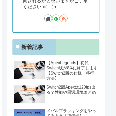
同されるかと思いますがご了承
くださいm(__)m
新着記事
【ApexLegends】初代
Switch版が8/4に終了します
【Switch2版の仕様・移行
方法】
Switch2版Apexは120fps出
る？性能や周辺環境まとめ
メバルプラッキングをやっ
てみよう【準備編】