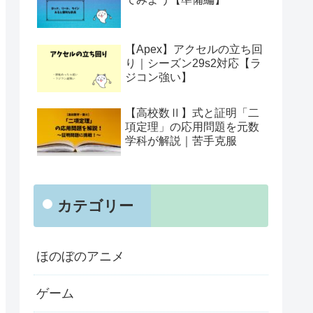
【Apex】アクセルの立ち回
り｜シーズン29s2対応【ラ
ジコン強い】
【高校数Ⅱ】式と証明「二
項定理」の応用問題を元数
学科が解説｜苦手克服
カテゴリー
ほのぼのアニメ
ゲーム