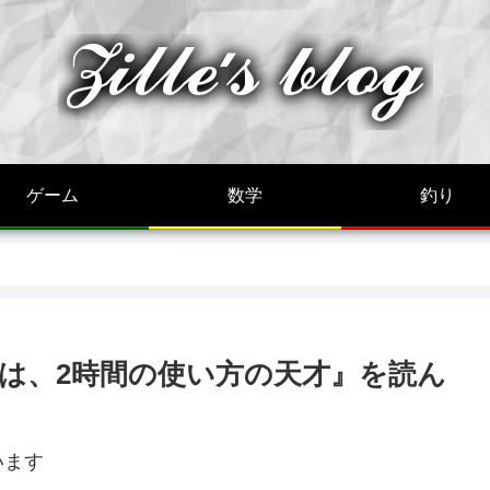
ゲーム
数学
釣り
は、2時間の使い方の天才』を読ん
います