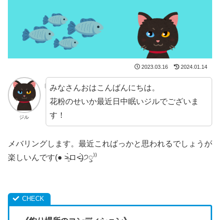
2023.03.16
2024.01.14
みなさんおはこんばんにちは。
花粉のせいか最近日中眠いジルでございま
す！
ジル
メバリングします。最近こればっかと思われるでしょうが
楽しいんです(● ˃̶͈̀ロ˂̶͈́)੭ꠥ⁾⁾