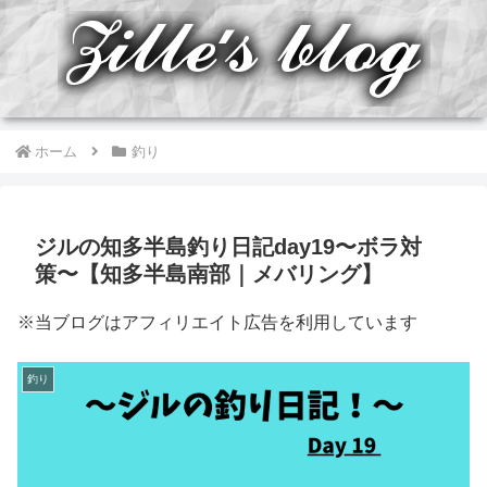
ホーム
釣り
ジルの知多半島釣り日記day19〜ボラ対
策〜【知多半島南部｜メバリング】
※当ブログはアフィリエイト広告を利用しています
釣り