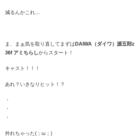
減るんかこれ…
ま、まぁ気を取り直してまずは
DAIWA（ダイワ）源五郎z
36f アミちらし
からスタート！
キャスト！！！
あれ？いきなりヒット！？
・
・
・
外れちゃった(；ω；)