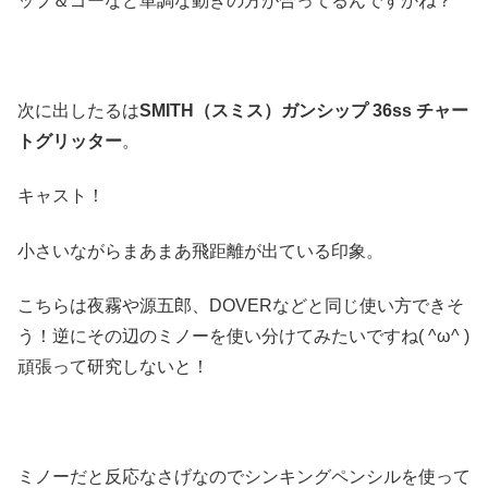
ップ＆ゴーなど単調な動きの方が合ってるんですかね？
次に出したるは
SMITH（スミス）ガンシップ 36ss チャー
トグリッター
。
キャスト！
小さいながらまあまあ飛距離が出ている印象。
こちらは夜霧や源五郎、DOVERなどと同じ使い方できそ
う！逆にその辺のミノーを使い分けてみたいですね( ^ω^ )
頑張って研究しないと！
ミノーだと反応なさげなのでシンキングペンシルを使って