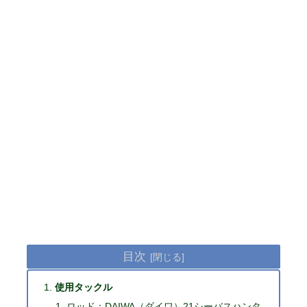
目次
使用タックル
ロッド：DAIWA（ダイワ）21シーバスハンタ