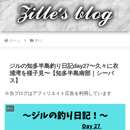
ホーム
釣り
ジルの知多半島釣り日記day27〜久々に衣
浦湾を様子見〜【知多半島南部｜シーバ
ス】
※当ブログはアフィリエイト広告を利用しています
釣り