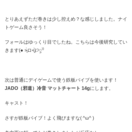
とりあえずただ巻きは少し控えめ？な感じしました。ナイ
トゲーム良さそう！
フォールはゆっくり目でしたね。こちらは今後研究してい
きます(● ˃̶͈̀ロ˂̶͈́)੭ꠥ⁾⁾
次は普通にデイゲームで使う鉄板バイブを使います！
JADO（邪道）冷音 マットチャート 14g
にします。
キャスト！
さすが鉄板バイブ！よく飛びますな( ^ω^ )