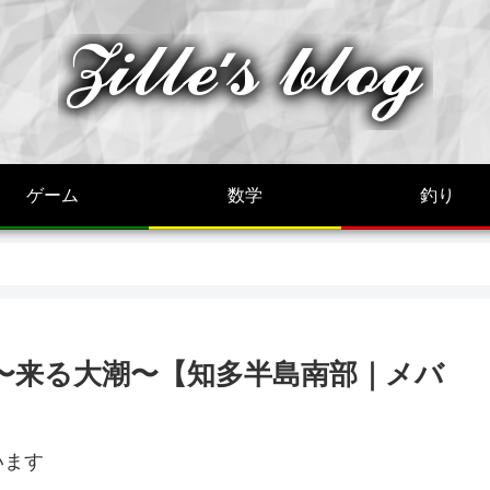
ゲーム
数学
釣り
5〜来る大潮〜【知多半島南部｜メバ
います