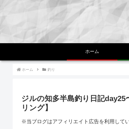
ホーム
ホーム
釣り
ジルの知多半島釣り日記day2
リング】
※当ブログはアフィリエイト広告を利用して