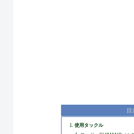
目
使用タックル