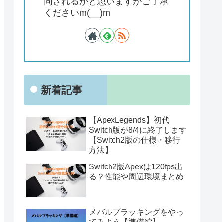
同されるかと思いますがご了承
くださいm(__)m
新着記事
【ApexLegends】初代
Switch版が8/4に終了します
【Switch2版の仕様・移行
方法】
Switch2版Apexは120fps出
る？性能や周辺環境まとめ
メバルプラッキングをやっ
てみよう【準備編】