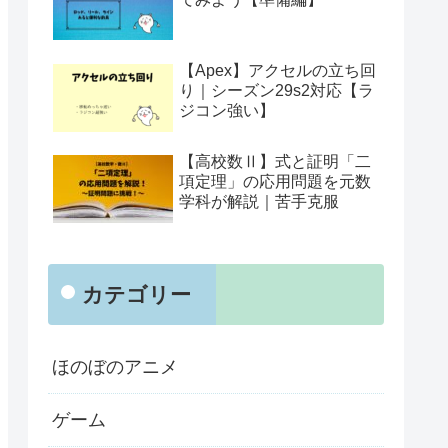
【Apex】アクセルの立ち回
り｜シーズン29s2対応【ラ
ジコン強い】
【高校数Ⅱ】式と証明「二
項定理」の応用問題を元数
学科が解説｜苦手克服
カテゴリー
ほのぼのアニメ
ゲーム