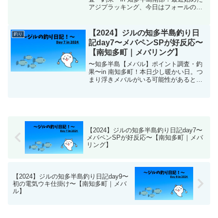
アジプラッキング、今日はフォールの間
を意識してやってみました。結果はいか
に！？また足元でボイルも見られました
よ！
【2024】ジルの知多半島釣り日
釣り
記day7〜メバペンSPが好反応〜
【南知多町｜メバリング】
〜知多半島【メバル】ポイント調査・釣
果〜in 南知多町！本日少し暖かい日。つ
まり浮きメバルがいる可能性があるとい
うことですね。その読みは当たりまし
た。ただし釣れるとは言ってない。
【2024】ジルの知多半島釣り日記day7〜
メバペンSPが好反応〜【南知多町｜メバ
リング】
【2024】ジルの知多半島釣り日記day9〜
初の電気ウキ仕掛け〜【南知多町｜メバ
ル】