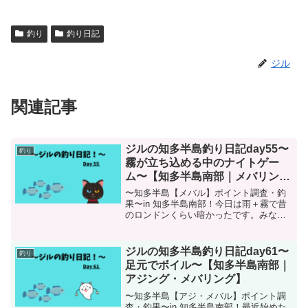
釣り
釣り日記
ジル
関連記事
ジルの知多半島釣り日記day55〜
釣り
霧が立ち込める中のナイトゲー
ム〜【知多半島南部｜メバリン
グ】
〜知多半島【メバル】ポイント調査・釣
果〜in 知多半島南部！今日は雨＋霧で昔
のロンドンくらい暗かったです。みなさ
ん暗い中のメバリングはどうしています
か？私は『目立つ色を使う作戦』をして
みました。結果はいかに！？
ジルの知多半島釣り日記day61〜
釣り
足元でボイル〜【知多半島南部｜
アジング・メバリング】
〜知多半島【アジ・メバル】ポイント調
査・釣果〜in 知多半島南部！最近始めた