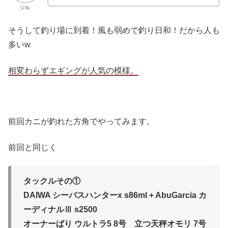
ジル
そうして釣り場に到着！風も弱めで釣り日和！だから人も
多いw
相変わらずエギングが人気の模様。
前回カニが釣れた方角でやってみます。
前回と同じく
タックルその①
DAIWA シーバスハンターx s86ml + AbuGarcia カ
ーディナルⅢ s2500
オーナーばり ウルトラ5 8号 立つ天秤オモリ 7号