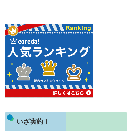
いざ実釣！