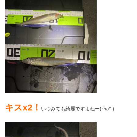
キスx2！
いつみても綺麗ですよねー( ^ω^ )