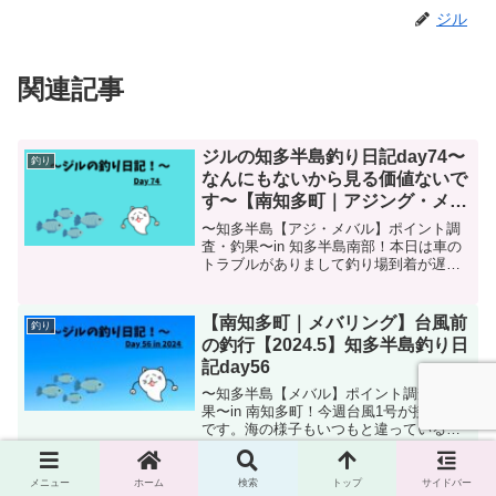
ジル
関連記事
ジルの知多半島釣り日記day74〜
釣り
なんにもないから見る価値ないで
す〜【南知多町｜アジング・メバ
リング】
〜知多半島【アジ・メバル】ポイント調
査・釣果〜in 知多半島南部！本日は車の
トラブルがありまして釣り場到着が遅れ
てしまいました。最近この釣り場暗くな
ると釣れなくなりまして、今回もさっぱ
りでした。
【南知多町｜メバリング】台風前
釣り
の釣行【2024.5】知多半島釣り日
記day56
〜知多半島【メバル】ポイント調査・釣
果〜in 南知多町！今週台風1号が接近予報
です。海の様子もいつもと違っているよ
うに見えました。そんな中メバルは釣れ
るのか？試してみました。
メニュー
ホーム
検索
トップ
サイドバー
【2026.4】知多半島メバルプラッ
釣り