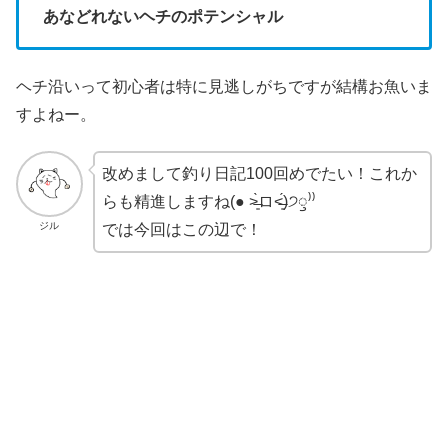
あなどれないヘチのポテンシャル
ヘチ沿いって初心者は特に見逃しがちですが結構お魚いま
すよねー。
改めまして釣り日記100回めでたい！これか
らも精進しますね(● ˃̶͈̀ロ˂̶͈́)੭ꠥ⁾⁾
ジル
では今回はこの辺で！