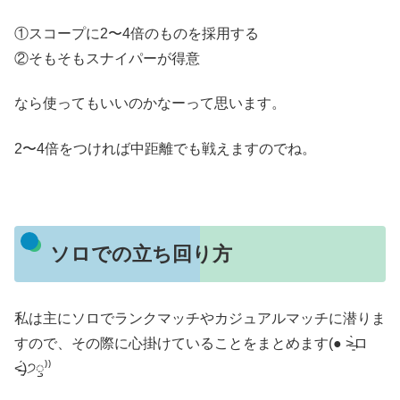
①スコープに2〜4倍のものを採用する
②そもそもスナイパーが得意
なら使ってもいいのかなーって思います。
2〜4倍をつければ中距離でも戦えますのでね。
ソロでの立ち回り方
私は主にソロでランクマッチやカジュアルマッチに潜りま
すので、その際に心掛けていることをまとめます(● ˃̶͈̀ロ
˂̶͈́)੭ꠥ⁾⁾