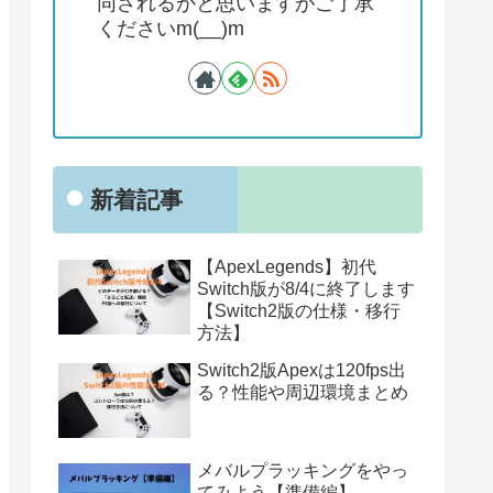
同されるかと思いますがご了承
くださいm(__)m
新着記事
【ApexLegends】初代
Switch版が8/4に終了します
【Switch2版の仕様・移行
方法】
Switch2版Apexは120fps出
る？性能や周辺環境まとめ
メバルプラッキングをやっ
てみよう【準備編】