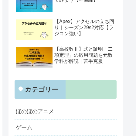
【Apex】アクセルの立ち回
り｜シーズン29s2対応【ラ
ジコン強い】
【高校数Ⅱ】式と証明「二
項定理」の応用問題を元数
学科が解説｜苦手克服
カテゴリー
ほのぼのアニメ
ゲーム