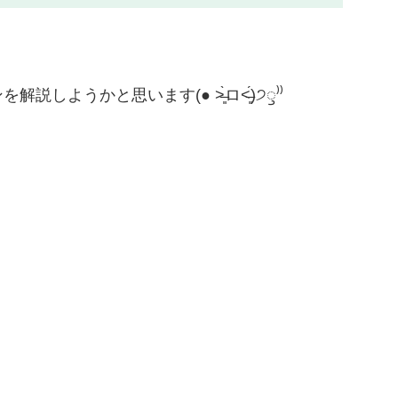
うかと思います(● ˃̶͈̀ロ˂̶͈́)੭ꠥ⁾⁾