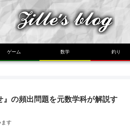
ゲーム
数学
釣り
せ』の頻出問題を元数学科が解説す
います