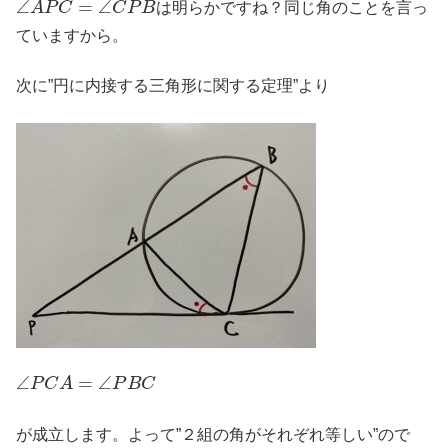
は明らかですね？同じ角のことを言っ
ていますから。
次に”円に内接する三角形に関する定理”より
∠
P
C
A
=
∠
P
B
C
が成立します。よって”２組の角がそれぞれ等しい”ので