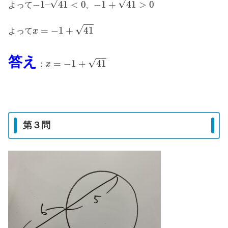
よって
、
x
=
−
1
+
41
よって
x
=
−
1
+
41
答え
：
第３問