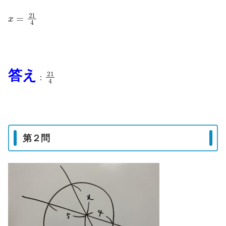
x
=
21
4
21
4
答え
：
第２問