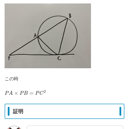
この時
P
A
×
P
B
=
P
C
2
証明