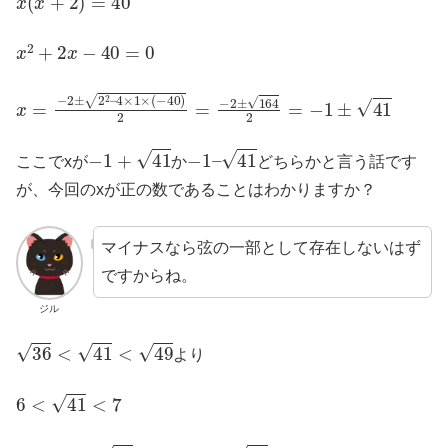
x
2
+
2
x
−
40
=
0
x
=
−
2
±
2
2
–
4
×
1
×
(
−
40
)
2
=
−
2
±
164
2
=
−
1
±
41
−
1
+
41
−
1
–
41
ここでxが
か
どちらかと言う話です
が、今回のxが正の数であることはわかりますか？
マイナスなら弦の一部として存在しないはず
ですからね。
ジル
36
<
41
<
49
より
6
<
41
<
7
−
1
–
41
<
0
−
1
+
41
>
0