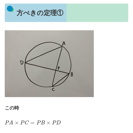
方べきの定理①
この時
P
A
×
P
C
=
P
B
×
P
D