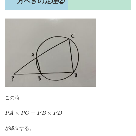
方べきの定理②
この時
P
A
×
P
C
=
P
B
×
P
D
が成立する。