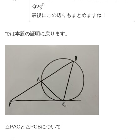
˂̶͈́)੭ꠥ⁾⁾
最後にこの辺りもまとめますね！
では本題の証明に戻ります。
△PACと△PCBについて
∠
A
P
C
=
∠
C
P
B