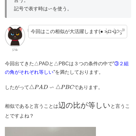
言う。
∽
記号で表す時は
を使う。
今回はこの相似が大活躍します(● ˃̶͈̀ロ˂̶͈́)੭ꠥ⁾⁾
ジル
今回出てきた△PADと△PBCは３つの条件の中で”
③２組
の角がそれぞれ等しい
”を満たしております。
△
P
A
D
∽
△
P
B
C
したがって
であります。
辺の比が等しい
相似であると言うことは
と言うこ
とですよね？