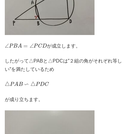
∠
P
B
A
=
∠
P
C
D
が成立します。
したがって△PABと△PDCは”２組の角がそれぞれ等し
い”を満たしているため
△
P
A
B
∽
△
P
D
C
が成り立ちます。