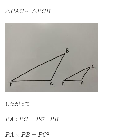
△
P
A
C
∽
△
P
C
B
したがって
P
A
:
P
C
=
P
C
:
P
B
P
A
×
P
B
=
P
C
2