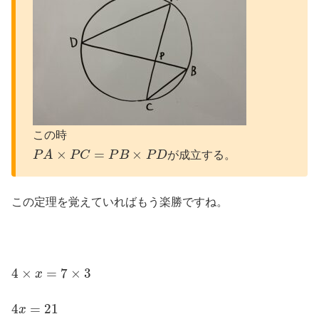
この時
P
A
×
P
C
=
P
B
×
P
D
が成立する。
この定理を覚えていればもう楽勝ですね。
4
×
x
=
7
×
3
4
x
=
21