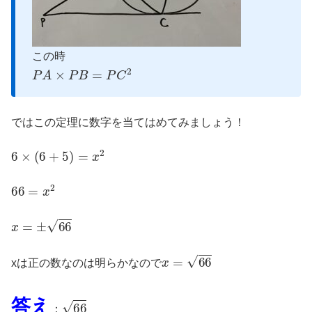
この時
P
A
×
P
B
=
P
C
2
ではこの定理に数字を当てはめてみましょう！
6
×
(
6
+
5
)
=
x
2
66
=
x
2
x
=
±
66
x
=
66
xは正の数なのは明らかなので
66
答え
：