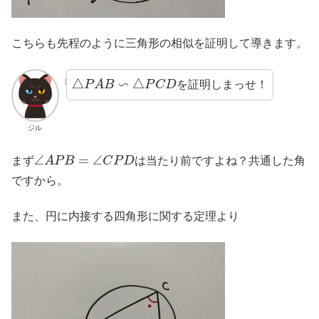
こちらも先程のように三角形の相似を証明して導きます。
△
P
A
B
∽
△
P
C
D
を証明しまっせ！
ジル
∠
A
P
B
=
∠
C
P
D
まず
は当たり前ですよね？共通した角
ですから。
また、円に内接する四角形に関する定理より