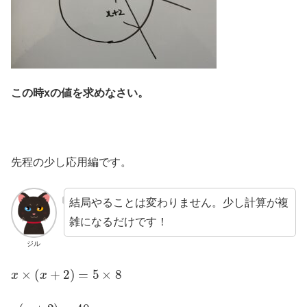
この時xの値を求めなさい。
先程の少し応用編です。
結局やることは変わりません。少し計算が複
雑になるだけです！
ジル
x
×
(
x
+
2
)
=
5
×
8
x
(
x
+
2
)
=
40