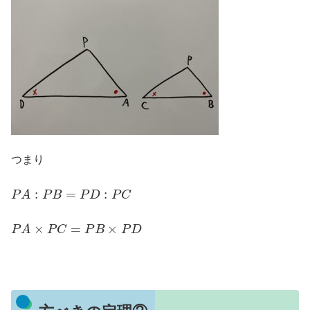
つまり
P
A
:
P
B
=
P
D
:
P
C
P
A
×
P
C
=
P
B
×
P
D