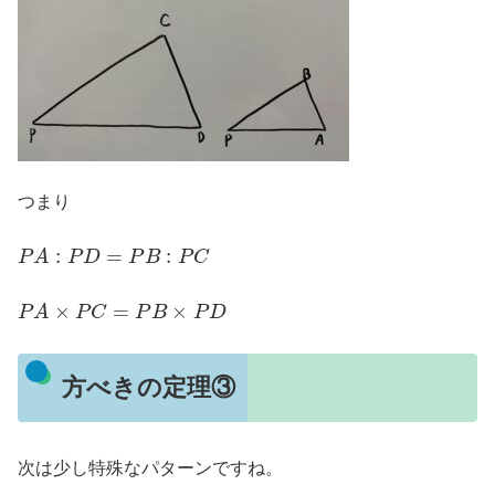
つまり
P
A
:
P
D
=
P
B
:
P
C
P
A
×
P
C
=
P
B
×
P
D
方べきの定理③
次は少し特殊なパターンですね。