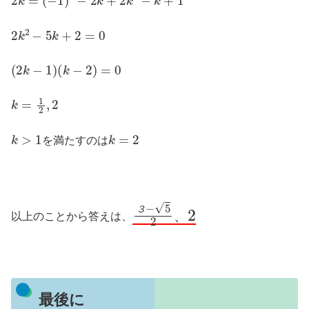
2
k
2
−
5
k
+
2
=
0
(
2
k
−
1
)
(
k
−
2
)
=
0
k
=
1
2
,
2
k
>
1
k
=
2
を満たすのは
３
−
5
2
2
、
以上のことから答えは、
３
最後に