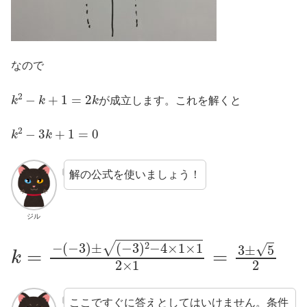
なので
k
2
−
k
+
1
=
2
k
が成立します。これを解くと
k
2
−
3
k
+
1
=
0
解の公式を使いましょう！
ジル
k
(
−
=
3
−
)
(
2
−
−
3
4
)
±
×
1
×
1
2
×
1
=
3
±
5
2
ここですぐに答えとしてはいけません。条件