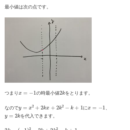
最小値は次の点です。
x
=
−
1
2
k
つまり
の時最小値
をとります。
y
=
x
2
+
2
k
x
+
2
k
2
−
k
+
1
x
=
−
1
なので
に
、
y
=
2
k
を代入できます。
2
k
=
(
−
1
)
2
−
2
k
+
2
k
2
−
k
+
1