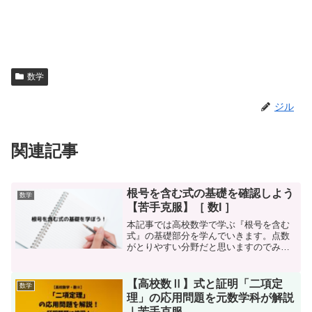
数学
ジル
関連記事
根号を含む式の基礎を確認しよう
数学
【苦手克服】［ 数I ］
本記事では高校数学で学ぶ『根号を含む
式』の基礎部分を学んでいきます。点数
がとりやすい分野だと思いますのでみな
さんもぜひ得意になりましょう。後半は
いくつか練習問題を解いていきます。有
理化を学ぶ前の内容になります。
【高校数Ⅱ】式と証明「二項定
数学
理」の応用問題を元数学科が解説
｜苦手克服