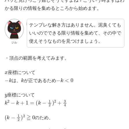
パッと見けっこう難しそうですよね？こういう時まずはわ
かる限りの情報を集めるところから始めます。
テンプレな解き方はありません。泥臭くても
いいのでできる限り情報を集めて、その中で
使えそうなものを見つけましょう。
ジル
・頂点の範囲を考えてみます。
x
座標について
−
k
k
−
k
<
0
は、
が正であるため
y
座標について
k
2
−
k
+
1
=
(
k
−
1
2
)
2
+
3
4
(
k
−
1
2
)
2
≧
0
のため、
k
2
−
k
+
1
=
(
k
−
1
2
)
2
+
3
4
>
0