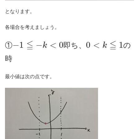
となります。
各場合を考えましょう。
−
1
≦
−
k
<
0
0
<
k
≦
1
①
即ち、
の
時
最小値は次の点です。