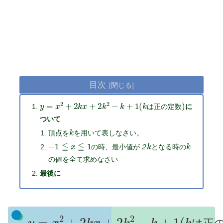
目次
y
=
x
2
+
2
k
x
+
2
k
2
−
k
+
1
(
k
は
正
の
定
数
)
に
は
正
の
定
数
ついて
k
頂点を
を用いて表しなさい。
−
1
≦
x
≦
1
２
k
k
の時、最小値が
となる時の
２
の値を全て求めなさい
最後に
y
は
=
正
x
2
の
+
2
定
k
x
数
+
2
)
k
2
−
k
+
1
(
k