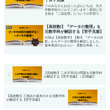
ジルみなさんおはこんばんにちは。元大
学数学科のジルでございます！前回に引
き続き『二項定理』についての学習で
す。前回は二項定理の基礎の記事を書き
ました。本記事では二項定理を使った応
用問題を解説しますので不安な方はまず
【高校数I】『データの整理』を
数学
こちらから見てみてください...
元数学科が解説する【苦手克服】
今回は【高校数学】【数I】『データの分
析』からデータの整理を解説しました。
基本単語のおさらい、度数分布表・ヒス
トグラムを用いた練習問題の解説などな
どまとめましたのでぜひご覧ください。
【高校数I】二次不等式の問題を元数学科
が解説する【苦手克服】｜応用編①
【高校数I】三角比の基本のキを元数学科
が解説する【苦手克服】