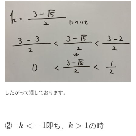
したがって適しております。
−
k
<
−
1
k
>
1
②
即ち、
の時