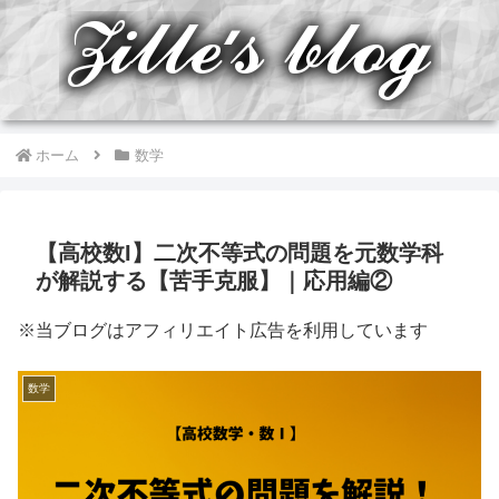
ホーム
数学
【高校数I】二次不等式の問題を元数学科
が解説する【苦手克服】｜応用編②
※当ブログはアフィリエイト広告を利用しています
数学