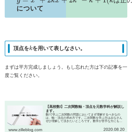
は
正
について
k
頂点を
を用いて表しなさい。
まずは平方完成しましょう。もし忘れた方は下の記事を一
度ご覧ください。
【高校数I】二次関数軸・頂点を元数学科が解説し
ます。
数Iで学ぶ二次関数の問題においてまず理解するべきなの
は、軸・頂点の求め方です。二次関数を学ぶ方はみなさん
ぜひ理解して頂きたいところです。数学が苦手な方にも分
かりやすい解説を心がけて記事を作りましたのでぜひご覧
ください。
2020.08.20
www.zilleblog.com