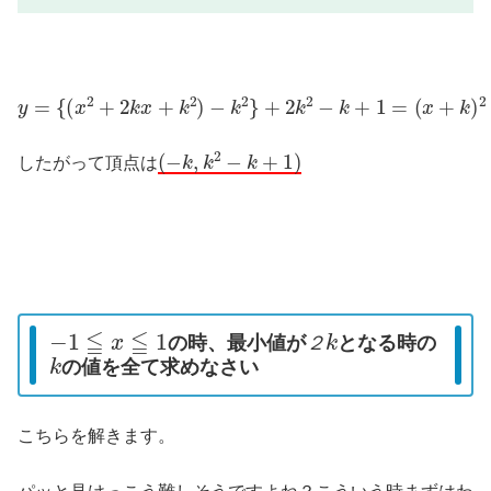
y
=
{
(
x
2
+
2
k
x
+
k
2
)
−
k
2
}
+
2
k
2
−
k
+
1
=
(
x
+
k
)
2
+
k
2
−
k
+
1
(
−
k
,
k
2
−
k
+
1
)
したがって頂点は
−
1
≦
x
≦
1
２
k
の時、最小値が
となる時の
k
２
の値を全て求めなさい
こちらを解きます。