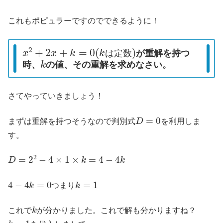
これもポピュラーですのでできるように！
x
2
+
2
x
+
k
=
0
(
k
は
定
数
)
が重解を持つ
k
は
定
数
時、
の値、その重解を求めなさい。
さてやっていきましょう！
D
=
0
まずは重解を持つそうなので判別式
を利用しま
す。
D
=
2
2
−
4
×
1
×
k
=
4
−
4
k
4
−
4
k
=
0
k
=
1
つまり
k
これで
が分かりました。これで解も分かりますね？
k
=
1