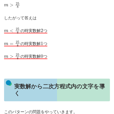
m
>
25
8
したがって答えは
m
つ
<
25
8
の
時
実
数
解
2
の
時
実
数
解
つ
m
つ
=
25
8
の
時
実
数
解
1
の
時
実
数
解
つ
m
つ
>
25
8
の
時
実
数
解
0
の
時
実
数
解
つ
実数解から二次方程式内の文字を導
く
このパターンの問題をやっていきます。