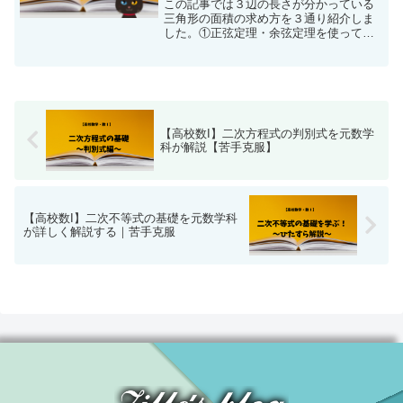
この記事では３辺の長さが分かっている
三角形の面積の求め方を３通り紹介しま
した。①正弦定理・余弦定理を使って解
く。②sinを絡めた公式を使って解く。
③『ヘロンの公式』を使って解く。
【高校数I】二次方程式の判別式を元数学
科が解説【苦手克服】
【高校数I】二次不等式の基礎を元数学科
が詳しく解説する｜苦手克服