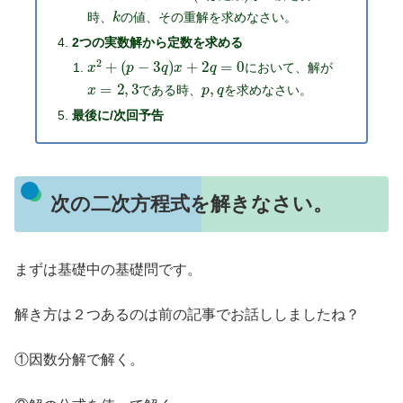
k
時、
の値、その重解を求めなさい。
2つの実数解から定数を求める
x
2
+
(
p
−
3
q
)
x
+
2
q
=
0
において、解が
x
=
2
,
3
p
,
q
である時、
を求めなさい。
最後に/次回予告
次の二次方程式を解きなさい。
まずは基礎中の基礎問です。
解き方は２つあるのは前の記事でお話ししましたね？
①因数分解で解く。