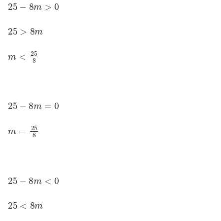
25
−
8
m
>
0
25
>
8
m
m
<
25
8
25
−
8
m
=
0
m
=
25
8
25
−
8
m
<
0
25
<
8
m