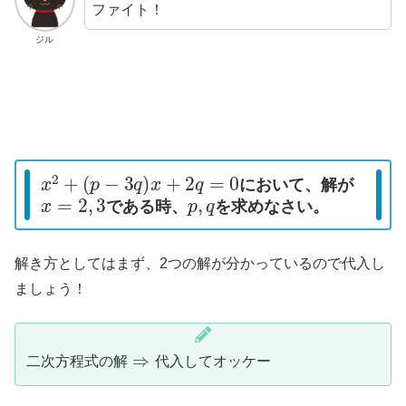
ファイト！
ジル
x
2
+
(
p
−
3
q
)
x
+
2
q
=
0
において、解が
x
=
2
,
3
p
,
q
である時、
を求めなさい。
解き方としてはまず、2つの解が分かっているので代入し
ましょう！
二
ケ
次
ー
方
程
式
の
解
⇒
代
入
し
て
オ
ッ
二
次
方
程
式
の
解
代
入
し
て
オ
ッ
ケ
ー