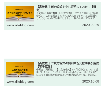
【高校数I】解の公式を少し証明してみた！【研
究】
今記事は【高校数I】【二次方程式】にて欠かせない『解の
公式』。これは覚えさえすれば大丈夫ですが、ふと証明を
したくなったので記事にしました。解の公式ってなんでこ
んな形なのか気になる方、仕組み知っておいた方が覚えや
すいわ！って方ご覧ください。
2020.09.29
www.zilleblog.com
【高校数I】二次方程式の判別式を元数学科が解説
【苦手克服】
今回は【高校数I】【二次方程式】の『判別式』について記
事にしました。Dが0より大きいか小さいか、はたまた0か
によって解の数が分かるという便利な式ですね。判別式の
説明と、そもそもなんで判別式を使えば解の数が分かるの
かまで詳しく書きました。
2020.10.08
www.zilleblog.com