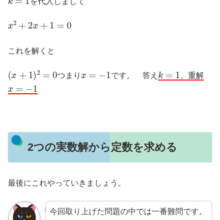
を代入しまして
x
2
+
2
x
+
1
=
0
これを解くと
(
x
+
1
)
2
=
0
x
=
−
1
k
=
1
つまり
です。 答え
、重解
x
=
−
1
2つの実数解から定数を求める
最後にこれやっていきましょう。
今回取り上げた問題の中では一番難問です。