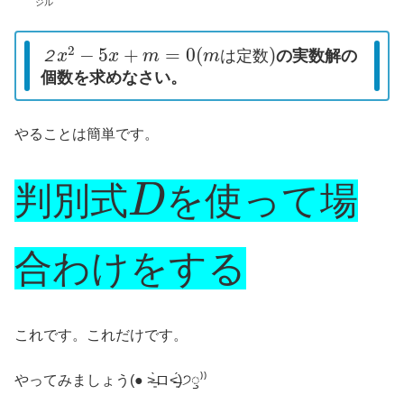
ジル
２
x
2
−
5
x
+
m
=
0
(
m
は
定
数
)
の実数解の
２
は
定
数
個数を求めなさい。
やることは簡単です。
D
判別式
を使って場
合わけをする
これです。これだけです。
やってみましょう(● ˃̶͈̀ロ˂̶͈́)੭ꠥ⁾⁾