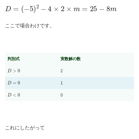
D
=
(
−
5
)
2
−
4
×
2
×
m
=
25
−
8
m
ここで場合わけです。
判別式
実数解の数
D
>
0
2
D
=
0
1
D
<
0
0
これにしたがって