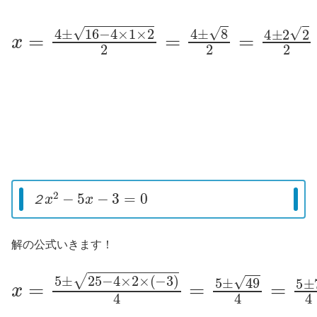
x
=
4
±
16
−
4
×
1
×
2
2
=
4
±
8
2
=
4
±
2
2
2
=
2
２
x
2
−
5
x
−
3
=
0
２
解の公式いきます！
x
=
5
±
25
−
4
×
2
×
(
−
3
)
4
=
5
±
49
4
=
5
±
7
4