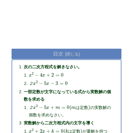
目次
次の二次方程式を解きなさい。
x
2
−
4
x
+
2
=
0
２
x
2
−
5
x
−
3
=
0
２
一部定数が文字になっている式から実数解の個
数を求める
２
x
2
−
5
x
+
m
=
0
(
m
は
定
数
)
の実数解の
２
は
定
数
個数を求めなさい。
実数解から二次方程式内の文字を導く
x
2
+
2
x
+
k
=
0
(
k
は
定
数
)
が重解を持つ
は
定
数