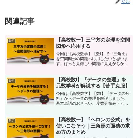
ジル
関連記事
【高校数一】三平方の定理を空間
数学
図形へ応用する
今回は【高校数学】【数I】で『三角比』
を空間図形の問題へ応用したいと思いま
す。ぱっと見難しい問題に見えがちかと
思いますが、しっかり図を書いて、分か
る情報を書き出しさえすれば答えは導け
ます。ものすごく濃い内容に仕上げまし
【高校数I】『データの整理』を
数学
たのでぜひご覧ください。
元数学科が解説する【苦手克服】
今回は【高校数学】【数I】『データの分
析』からデータの整理を解説しました。
基本単語のおさらい、度数分布表・ヒス
トグラムを用いた練習問題の解説などな
どまとめましたのでぜひご覧ください。
【高校数一】『ヘロンの公式』を
数学
使いこなそう｜三角形の面積の求
め方のまとめ