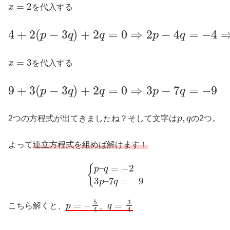
x
=
2
を代入する
4
+
2
(
p
−
3
q
)
+
2
q
=
0
⇒
2
p
−
4
q
=
−
4
⇒
p
−
2
q
=
−
2
x
=
3
を代入する
9
+
3
(
p
−
3
q
)
+
2
q
=
0
⇒
3
p
−
7
q
=
−
9
p
,
q
2つの方程式が出てきましたね？そして文字は
の2つ。
よって
連立方程式を組めば解けます！
{
p
–
q
=
−
2
3
p
–
7
q
=
−
9
p
=
−
5
4
、
q
=
3
4
こちら解くと、
、