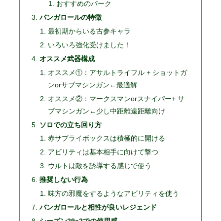
おすすめのパーク
バンガロールの特徴
最初期からいる古参キャラ
いろいろ強化受けました！
オススメ武器構成
オススメ①：アサルトライフル + ショットガ
ンorサブマシンガン←最適解
オススメ②：マークスマンorスナイパー+ サ
ブマシンガン←少し中距離遠距離向け
ソロでの立ち回り方
赤サプライボックスは積極的に開ける
アビリティは基本相手に向けて撃つ
ウルトは敵を誘導する感じで使う
推奨しない行為
味方の邪魔をするようなアビリティを使う
バンガロールと相性が良いレジェンド
シーズン29s2での使用感