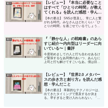
【レビュー】『本当に必要なこと
書評
はすべて「ひとりの時間」が教え
てくれる』を読んだ感想・学んだ
こと
【本の要点】 SNSが普及し、常に人と繋
がれる時代。みなさんはどれくらい「ひ
とりの時間」を過ごせているでしょう
か。いくら仲が良い人でも、常に繋がっ
ていると疲れてしまいますよね。ひとり
の時間を作ることは、自分の気持ちに素
『「静かな人」の戦略書』のあら
書評
直になれたり、今の自分...
すじ紹介〜内向型はリーダーに向
いている〜｜書評
今度初めましての人と打ち合わせあるけ
ど緊張するなあ同僚のあいつ、あんなに
上司と打ち解けてすごいなあ。僕は目上
の人と話すの得意じゃないから…今度み
んなの前でプレゼンするんだけど緊張し
て最近眠れないんだよねこの世の中って
【レビュー】『世界2.0 メタバー
書評
内向型には生きづらいよな...
スの歩き方と創り方』を読んだ感
想・学んだこと
【本の要点】 革新的なテクノロジーは、
出てきたタイミングで普及するか決ま
る。早すぎると受け入れられない。「メ
タバース」は今が絶好のタイミング。し
かし日本はこういう先進的なテクノロジ