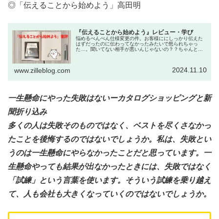
◎「伝えることから始めよう」高田明
『伝えることから始めよう』レビュー・学び
悩めるぺんぺん仕様変更の件。お客様ににしっかり伝えた
はずだったのに伝わってなかったみたいで怒られちゃっ
た…。聞いてない相手が悪いんじゃないの？？ちゃんと話
聞いてほしいよなぁ！？やってらんねえよ！ジルもちろん
相手が聞いていないのが悪い場合もあ...
2024.11.10
www.zilleblog.com
一生懸命にやった失敗はないーカタログショッピングと新
聞折り込み
多くの人は失敗そのものではなく、ベストを尽くさなかっ
たことを後悔するのではないでしょうか。私は、失敗とい
うのは一生懸命にやらなかったことだと思っています。一
生懸命やっても結果が出なかったときには、失敗ではなく
「試練」という言葉を使います。そういう試練を乗り越え
て、人も会社も大きくなっていくのではないでしょうか。