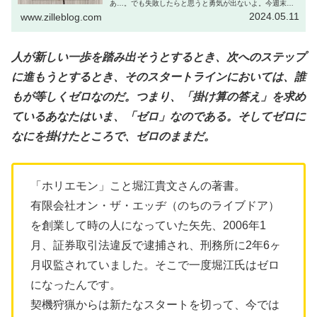
あ…。でも失敗したらと思うと勇気が出ないよ。今週末ま
た上司と飲み会だよ。くだらない自慢話にまた付き合わさ
2024.05.11
www.zilleblog.com
れる…。最近全然お金が貯まらないな...
人が新しい一歩を踏み出そうとするとき、次へのステップ
に進もうとするとき、そのスタートラインにおいては、誰
もが等しくゼロなのだ。つまり、「掛け算の答え」を求め
ているあなたはいま、「ゼロ」なのである。そしてゼロに
なにを掛けたところで、ゼロのままだ。
「ホリエモン」こと堀江貴文さんの著書。
有限会社オン・ザ・エッヂ（のちのライブドア）
を創業して時の人になっていた矢先、2006年1
月、証券取引法違反で逮捕され、刑務所に2年6ヶ
月収監されていました。そこで一度堀江氏はゼロ
になったんです。
契機狩猟からは新たなスタートを切って、今では