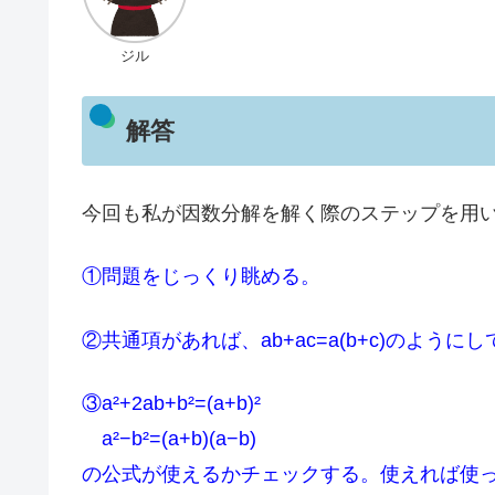
ジル
解答
今回も私が因数分解を解く際のステップを用
①問題をじっくり眺める。
②共通項があれば、ab+ac=a(b+c)のように
③a²+2ab+b²=(a+b)²
a²−b²=(a+b)(a−b)
の公式が使えるかチェックする。使えれば使