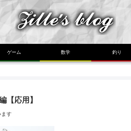
ゲーム
数学
釣り
題編【応用】
います