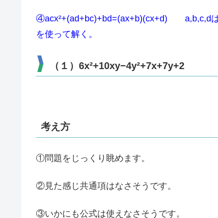
④acx²+(ad+bc)+bd=(ax+b)(cx+d) a,b,c,
を使って解く。
（１）6x²+10xy−4y²+7x+7y+2
考え方
①問題をじっくり眺めます。
②見た感じ共通項はなさそうです。
③いかにも公式は使えなさそうです。