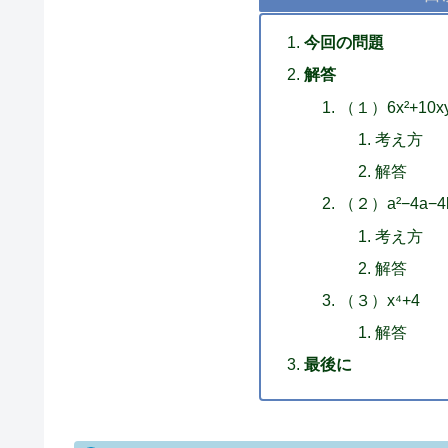
今回の問題
解答
（１）6x²+10xy
考え方
解答
（２）a²−4a−4
考え方
解答
（３）x⁴+4
解答
最後に