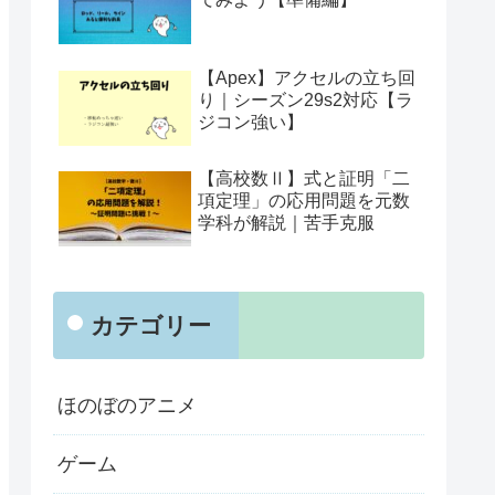
【Apex】アクセルの立ち回
り｜シーズン29s2対応【ラ
ジコン強い】
【高校数Ⅱ】式と証明「二
項定理」の応用問題を元数
学科が解説｜苦手克服
カテゴリー
ほのぼのアニメ
ゲーム