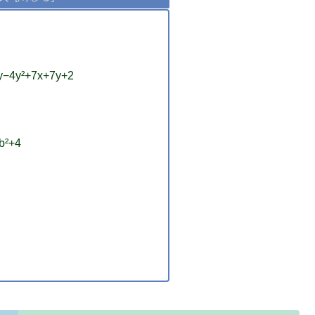
−4y²+7x+7y+2
b²+4