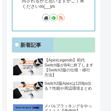
同されるかと思いますがご了承
くださいm(__)m
新着記事
【ApexLegends】初代
Switch版が8/4に終了します
【Switch2版の仕様・移行
方法】
Switch2版Apexは120fps出
る？性能や周辺環境まとめ
メバルプラッキングをやっ
てみよう【準備編】