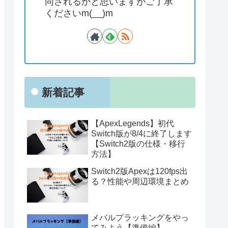
同されるかと思いますがご了承
くださいm(__)m
新着記事
【ApexLegends】初代
Switch版が8/4に終了します
【Switch2版の仕様・移行
方法】
Switch2版Apexは120fps出
る？性能や周辺環境まとめ
メバルプラッキングをやっ
てみよう【準備編】