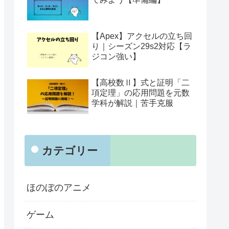
【Apex】アクセルの立ち回
り｜シーズン29s2対応【ラ
ジコン強い】
【高校数Ⅱ】式と証明「二
項定理」の応用問題を元数
学科が解説｜苦手克服
カテゴリー
ほのぼのアニメ
ゲーム