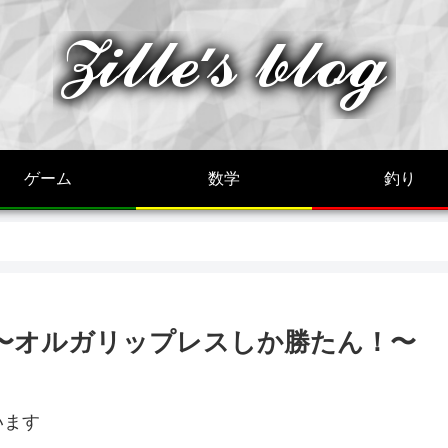
ゲーム
数学
釣り
6〜オルガリップレスしか勝たん！〜
います