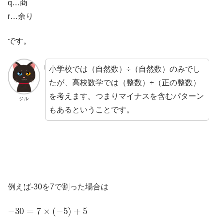
q…商
r…余り
です。
小学校では（自然数）÷（自然数）のみでし
たが、高校数学では（整数）÷（正の整数）
を考えます。つまりマイナスを含むパターン
ジル
もあるということです。
例えば-30を7で割った場合は
−
30
=
7
×
(
−
5
)
+
5