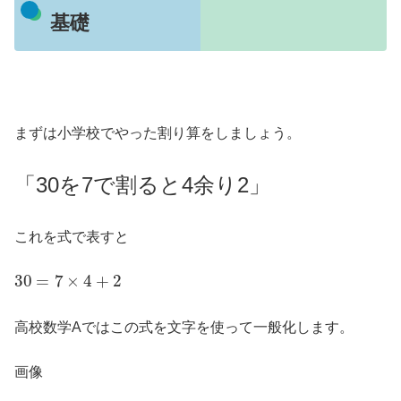
基礎
まずは小学校でやった割り算をしましょう。
「30を7で割ると4余り2」
これを式で表すと
30
=
7
×
4
+
2
高校数学Aではこの式を文字を使って一般化します。
画像