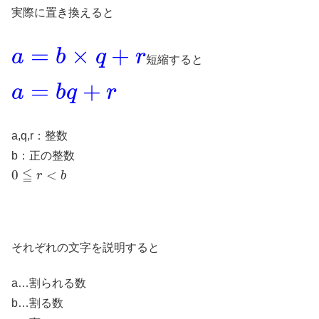
実際に置き換えると
a
=
b
×
q
+
r
短縮すると
a
=
b
q
+
r
a,q,r：整数
b：正の整数
0
≦
r
<
b
それぞれの文字を説明すると
a…割られる数
b…割る数