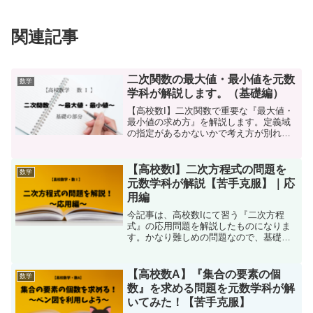
関連記事
二次関数の最大値・最小値を元数
数学
学科が解説します。（基礎編）
【高校数I】二次関数で重要な『最大値・
最小値の求め方』を解説します。定義域
の指定があるかないかで考え方が別れま
す。数学が苦手な方へ向けた内容になっ
ておりますので、定義域の確認からスタ
ートします。また、今記事は最大値・最
【高校数I】二次方程式の問題を
数学
小値の導入部分の記事になっておりま
元数学科が解説【苦手克服】｜応
す。
用編
今記事は、高校数Iにて習う『二次方程
式』の応用問題を解説したものになりま
す。かなり難しめの問題なので、基礎が
まだ身についていない方は基礎編をご覧
ください（内部リンク貼ってありま
す！）
【高校数A】『集合の要素の個
数学
数』を求める問題を元数学科が解
いてみた！【苦手克服】