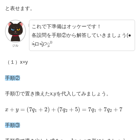
と表せます。
これで下準備はオッケーです！
各設問を手順②から解答していきましょう(●
˃̶͈̀ロ˂̶͈́)੭ꠥ⁾⁾
ジル
（１）x+y
手順②
手順①で置き換えたx,yを代入してみましょう。
x
+
y
=
(
7
q
1
+
2
)
+
(
7
q
2
+
5
)
=
7
q
1
+
7
q
2
+
7
手順③
a
=
b
q
+
r