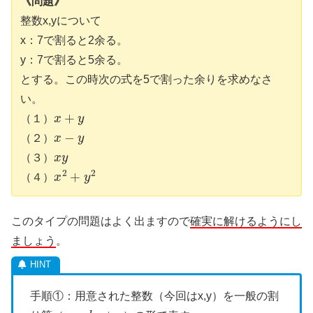
《問題》
整数x,yについて
x：7で割ると2余る。
y：7で割ると5余る。
とする。この時次の式を5で割った余りを求めなさ
い。
x
+
y
（１）
x
−
y
（２）
x
y
（３）
x
2
+
y
2
（４）
このタイプの問題はよく出ますので
確実に解けるようにし
ましょう
。
手順①：用意された整数（今回はx,y）を一般の割
a
=
b
q
+
r