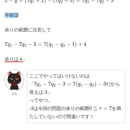
手順③
余りの範囲に注意して
7
q
1
−
7
q
2
−
3
=
7
(
q
1
−
q
2
−
1
)
+
4
余りは４
。
ここでやってはいけないのは
7
q
1
−
7
q
2
−
3
=
7
(
q
1
−
q
2
)
−
3
「
だから
答えは-3」
ジル
ってやつ。
0
≦
r
<
7
-3は今回の問題の余りの範囲
を満
たしていないので間違いです！