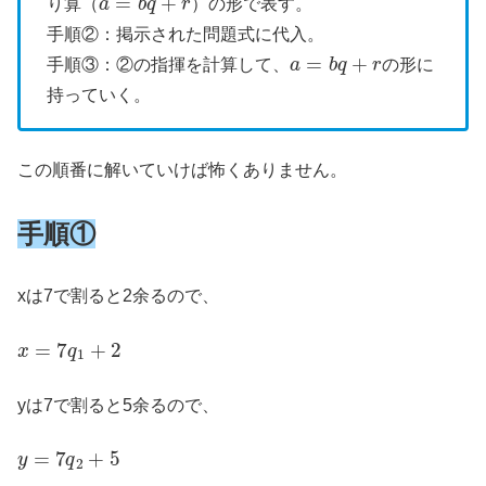
り算（
）の形で表す。
手順②：掲示された問題式に代入。
a
=
b
q
+
r
手順③：②の指揮を計算して、
の形に
持っていく。
この順番に解いていけば怖くありません。
手順①
xは7で割ると2余るので、
x
=
7
q
1
+
2
yは7で割ると5余るので、
y
=
7
q
2
+
5