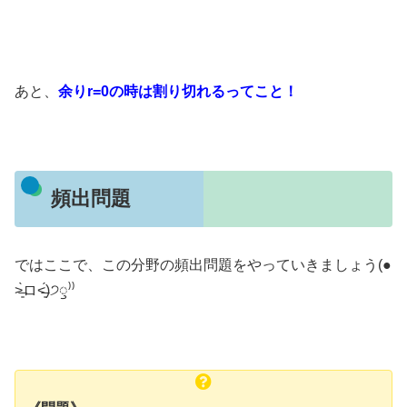
あと、
余りr=0の時は割り切れるってこと！
頻出問題
ではここで、この分野の頻出問題をやっていきましょう(●
˃̶͈̀ロ˂̶͈́)੭ꠥ⁾⁾