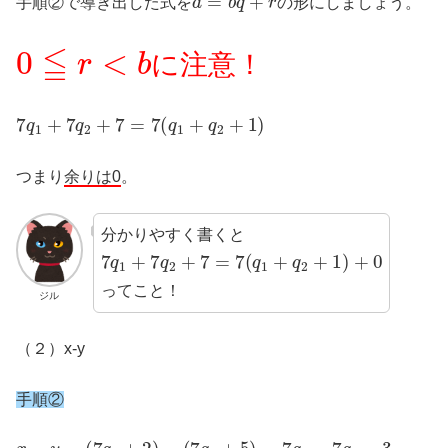
手順②で導き出した式を
の形にしましょう。
0
≦
r
<
b
に注意！
7
q
1
+
7
q
2
+
7
=
7
(
q
1
+
q
2
+
1
)
つまり
余りは0
。
分かりやすく書くと
7
q
1
+
7
q
2
+
7
=
7
(
q
1
+
q
2
+
1
)
+
0
ってこと！
ジル
（２）x-y
手順②
x
−
y
=
(
7
q
1
+
2
)
−
(
7
q
2
+
5
)
=
7
q
1
−
7
q
2
−
3