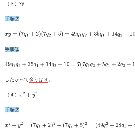
（３）xy
手順②
x
y
=
(
7
q
1
+
2
)
(
7
q
2
+
5
)
=
49
q
1
q
2
+
35
q
1
+
14
q
2
+
10
手順③
49
q
1
q
2
+
35
q
1
+
14
q
2
+
10
=
7
(
7
q
1
q
2
+
5
q
1
+
2
q
2
+
1
)
+
3
したがって
余りは３
。
x
2
+
y
2
（４）
手順②
x
(
(
(
7
49
49
2
q
+
2
q
q
y
+
1
2
2
5
2
2
=
)
+
+
(
2
7
28
70
=
q
1
q
q
+
1
2
2
+
+
)
4
25
2
)
+
+
)