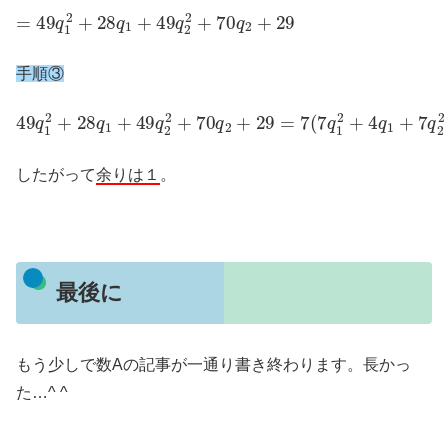
=
49
q
1
2
+
28
q
1
+
49
q
2
2
+
70
q
2
+
29
手順③
49
q
1
2
+
28
q
1
+
49
q
2
2
+
70
q
2
+
29
=
7
(
7
q
1
2
+
4
q
1
+
7
q
2
したがって
余りは１
。
最後に
もう少しで数Aの記事が一通り書き終わります。長かっ
た…^ ^