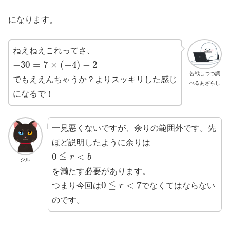
になります。
ねえねえこれってさ、
−
30
=
7
×
(
−
4
)
−
2
苦戦しつつ調
でもええんちゃうか？よりスッキリした感じ
べるあざらし
になるで！
一見悪くないですが、余りの範囲外です。先
ほど説明したように余りは
0
≦
r
<
b
ジル
を満たす必要があります。
0
≦
r
<
7
つまり今回は
でなくてはならない
のです。