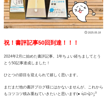
2025.05.18
祝！書評記事50回到達！！！
2024年2月に始めた書評記事。1年ちょい経ちましてとう
とう50記事達成しました！
ひとつの節目を迎えられて嬉しく思います。
まだまだ他の書評ブログ様にはかないませんが、これから
もコツコツ積み重ねていきたいと思います(● ˃̶͈̀ロ˂̶͈́)੭ꠥ⁾⁾