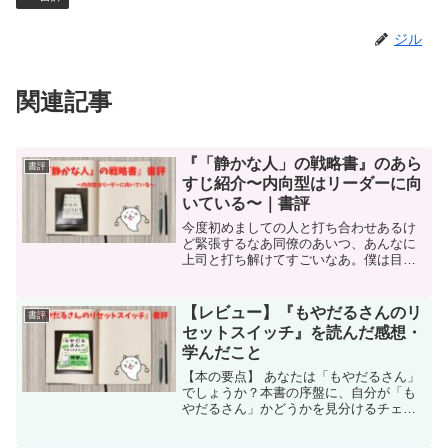
ジル
関連記事
『「静かな人」の戦略書』のあら
書評
すじ紹介〜内向型はリーダーに向
いている〜｜書評
今度初めましての人と打ち合わせあるけ
ど緊張するなあ同僚のあいつ、あんなに
上司と打ち解けてすごいなあ。僕は目上
の人と話すの得意じゃないから…今度み
んなの前でプレゼンするんだけど緊張し
て最近眠れないんだよねこの世の中って
【レビュー】『もやだるさんのリ
書評
内向型には生きづらいよな...
セットスイッチ』を読んだ感想・
学んだこと
【本の要点】 あなたは「もやだるさん」
でしょうか？本書の序盤に、自分が「も
やだるさん」かどうかを見分けるチェッ
クリストがありますのでまずはそれをや
ってみてください。日常生活でなにかと