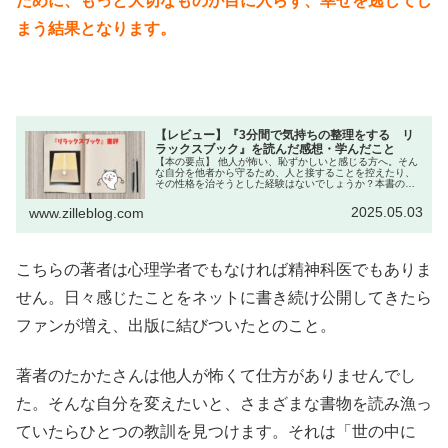
ために、もっと大切なものが目に入らず、幸せを逃してし
まう結果となります。
【レビュー】『3分間で気持ちの整理をする リ
ラックスブック』を読んだ感想・学んだこと
【本の要点】 他人が怖い、恥ずかしいと感じる方へ。そん
な自分を他者から守るため、人と接することを控えたり、
その性格を治そうとした経験はないでしょうか？本書の著
者も、内向的な自分が嫌で、そんな自分を変えようと数々
の関連本を読み漁ったとのこと。...
2025.05.03
www.zilleblog.com
こちらの著者は心理学者でもなければ精神科医でもありま
せん。日々感じたことをネットに書き続け公開してきたら
ファンが増え、出版に結びついたとのこと。
著者のたかたさんは他人が怖くて仕方がありませんでし
た。そんな自分を変えたいと、さまざまな書物を読み漁っ
ていたらひとつの教訓を見つけます。それは「世の中に