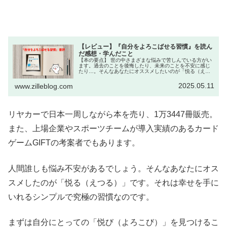
【レビュー】『自分をよろこばせる習慣』を読ん
だ感想・学んだこと
【本の要点】 世の中さまざまな悩みで苦しんでいる方がい
ます。過去のことを後悔したり、未来のことを不安に感じ
たり…。そんなあなたにオススメしたいのが「悦る（えつ
る）」ことです。まずは”自分の悦”を見つけましょう。
「喜ぶ」と「悦ぶ」の違いにつ...
2025.05.11
www.zilleblog.com
リヤカーで日本一周しながら本を売り、1万3447冊販売。
また、上場企業やスポーツチームが導入実績のあるカード
ゲームGIFTの考案者でもあります。
人間誰しも悩み不安があるでしょう。そんなあなたにオス
スメしたのが「悦る（えつる）」です。それは幸せを手に
いれるシンプルで究極の習慣なのです。
まずは自分にとっての「悦び（よろこび）」を見つけるこ