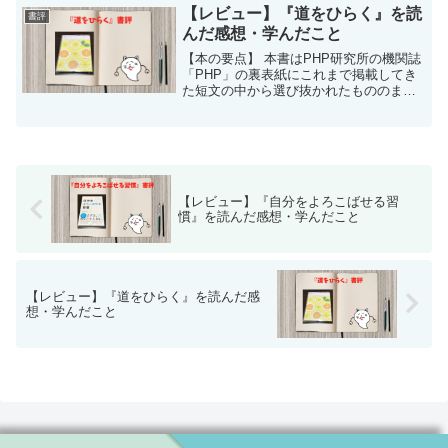
「もやもや」な気分になる、なんだか体
【レビュー】『道をひらく』を読
書評
がだるい…そんな方はも...
んだ感想・学んだこと
【本の要点】 本書はPHP研究所の機関誌
「PHP」の裏表紙にこれまで掲載してき
た短文の中から選び抜かれたもののまと
めになります。文章量はそれぞれの項が2
ページでまとめられており、すぐに読め
ます。少し言葉選びが古風なものなの
で、読みにくい人も...
【レビュー】『自分をよろこばせる習
慣』を読んだ感想・学んだこと
【レビュー】『道をひらく』を読んだ感
想・学んだこと