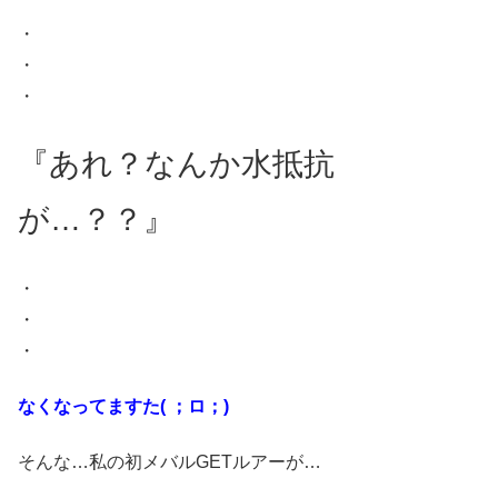
・
・
・
『あれ？なんか水抵抗
が…？？』
・
・
・
なくなってますた( ；ロ；)
そんな…私の初メバルGETルアーが…