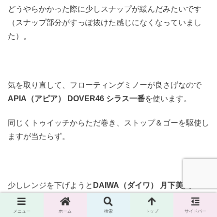
どうやらかかった際に少しスナップが緩んだみたいです
（スナップ部分がすっぽ抜けた感じになくなっていまし
た）。
気を取り直して、フローティングミノーが良さげなので
APIA（アピア） DOVER46 シラス一番
を使います。
同じくトゥイッチからただ巻き、ストップ＆ゴーを駆使し
ますが当たらず。
少しレンジを下げようと
DAIWA（ダイワ） 月下美人SW
ライトジグヘッドss 2.0 #8+シラスビーム 2.8インチ オー
ロラシラス
にチェンジ。
メニュー
ホーム
検索
トップ
サイドバー