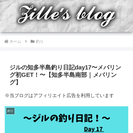
ホーム
釣り
ジルの知多半島釣り日記day17〜メバリン
グ初GET！〜【知多半島南部｜メバリン
グ】
※当ブログはアフィリエイト広告を利用しています
釣り