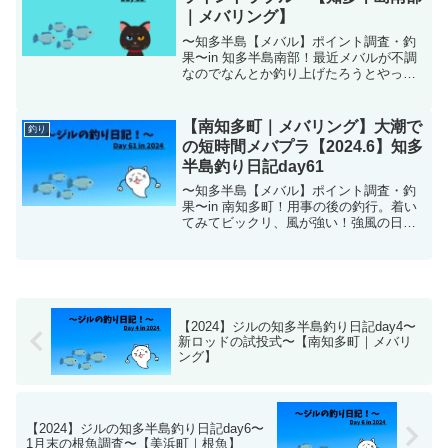
ださい。
｜メバリング】
〜知多半島【メバル】ポイント調査・釣
果〜in 知多半島南部！最近メバルが不調
なのでなんとか釣り上げたろうとやって
きました。しかし結果は不調に追い打ち
をかけることに…
【南知多町｜メバリング】大潮で
釣り
の短時間メバプラ【2024.6】知多
半島釣り日記day61
〜知多半島【メバル】ポイント調査・釣
果〜in 南知多町！用事の後の釣行。着い
てみてビックリ、風が強い！強風の日っ
て釣れないんですよね…。
【2024】ジルの知多半島釣り日記day4〜
新ロッドの試投式〜【南知多町｜メバリ
ング】
【2024】ジルの知多半島釣り日記day6〜
1月末の根魚調査〜【美浜町｜根魚】