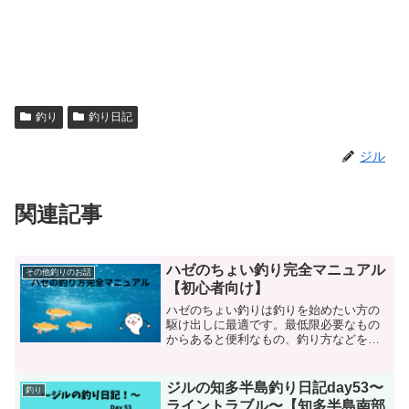
釣り
釣り日記
ジル
関連記事
ハゼのちょい釣り完全マニュアル
その他釣りのお話
【初心者向け】
ハゼのちょい釣りは釣りを始めたい方の
駆け出しに最適です。最低限必要なもの
からあると便利なもの、釣り方などをま
とめました。実際に使っている道具も紹
介しますのでこれから釣りを始めたい
方、ハゼのちょい釣りに興味あるけど何
ジルの知多半島釣り日記day53〜
釣り
したら良いかわからない方、ぜひご覧く
ライントラブル〜【知多半島南部